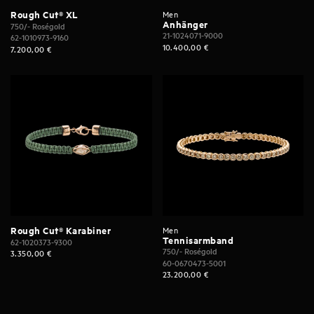
Rough Cut® XL
Men
Anhänger
750/- Roségold
21-1024071-9000
62-1010973-9160
10.400,00
€
7.200,00
€
Rough Cut® Karabiner
Men
Tennisarmband
62-1020373-9300
750/- Roségold
3.350,00
€
60-0670473-5001
23.200,00
€