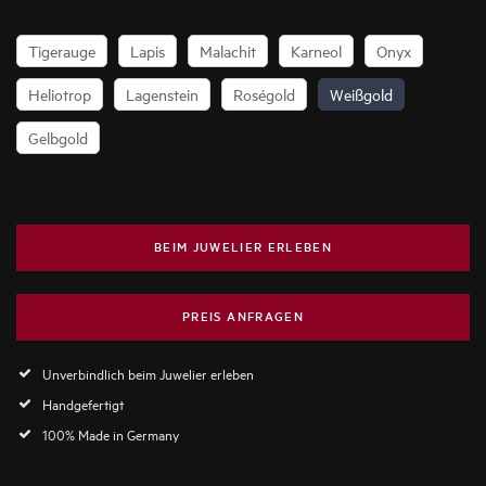
Tigerauge
Lapis
Malachit
Karneol
Onyx
Heliotrop
Lagenstein
Roségold
Weißgold
Gelbgold
BEIM JUWELIER ERLEBEN
PREIS ANFRAGEN
Unverbindlich beim Juwelier erleben
Handgefertigt
100% Made in Germany