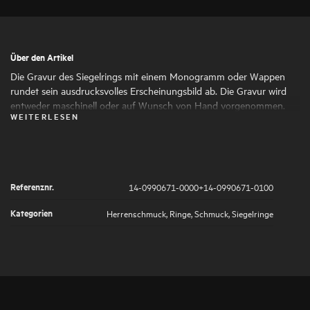
Über den Artikel
Die Gravur des Siegelrings mit einem Monogramm oder Wappen
rundet sein ausdrucksvolles Erscheinungsbild ab. Die Gravur wird
entweder maschinell oder auf Wunsch von Hand vorgenommen.
WEITERLESEN
Bis auf Malachit und Tigerauge ist jedes Material zur Gravur
geeignet.
Referenznr.
14-0990671-0000+14-0990671-0100
Kategorien
Herrenschmuck
,
Ringe
,
Schmuck
,
Siegelringe