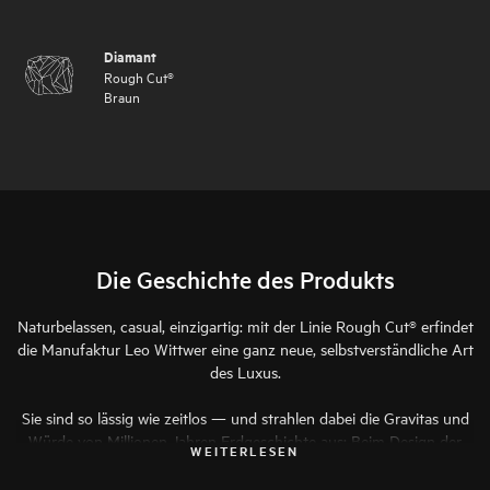
Diamant
Rough Cut®
Braun
Die Geschichte des Produkts
Naturbelassen, casual, einzigartig: mit der Linie Rough Cut® erfindet
die Manufaktur Leo Wittwer eine ganz neue, selbstverständliche Art
des Luxus.
Sie sind so lässig wie zeitlos — und strahlen dabei die Gravitas und
Würde von Millionen Jahren Erdgeschichte aus: Beim Design der
WEITERLESEN
Armbänder der Linie Rough Cut® hat Kreativdirektor Frank Maier
aus scheinbaren Gegensätzen einen völlig neuen Look kreiert.