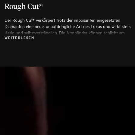
Rough Cut®
Der Rough Cut® verkörpert trotz der imposanten eingesetzten
Diamanten eine neue, unaufdringliche Art des Luxus und wirkt stets
lässig und selbstverständlich. Die Armbänder können schlicht am
WEITERLESEN
Arm getragen, zur Uhr kombiniert oder in mehrfacher Ausführung
als modisches Stack übereinander gelegt werden.