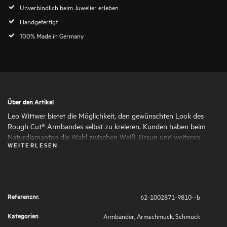
Unverbindlich beim Juwelier erleben
Handgefertigt
100% Made in Germany
Über den Artikel
Leo Wittwer bietet die Möglichkeit, den gewünschten Look des
Rough Cut® Armbandes selbst zu kreieren. Kunden haben beim
Naturdiamanten die Wahl zwischen Weiß, Braun und weiteren
WEITERLESEN
Fancy Colors. Das filigrane Gehäuse wird auf Wunsch aus Weißgold
oder Roségold oder gefertigt. Das Zugband aus Paracord ist in
Beige, Blau, Grün, Rot, Schwarz oder Taupe erhältlich.
Referenznr.
62-1002871-9810--b
Kategorien
Armbänder
,
Armschmuck
,
Schmuck