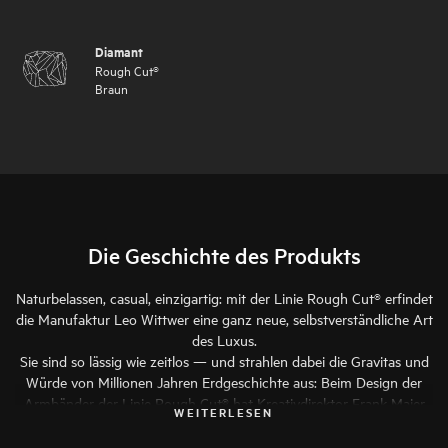
Diamant
Rough Cut®
Braun
Die Geschichte des Produkts
Naturbelassen, casual, einzigartig: mit der Linie Rough Cut® erfindet
die Manufaktur Leo Wittwer eine ganz neue, selbstverständliche Art
des Luxus.
Sie sind so lässig wie zeitlos — und strahlen dabei die Gravitas und
Würde von Millionen Jahren Erdgeschichte aus: Beim Design der
Armbänder der Linie Rough Cut® hat Kreativdirektor Frank Maier
WEITERLESEN
aus scheinbaren Gegensätzen einen völlig neuen Look kreiert.