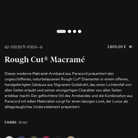
2
1
3
4
62-1003071-9300--b
2.800,00
€
Rough Cut® Macramé
Dieses moderne Makramé-Armband aus Paracord präsentiert den
ungeschliffenen, naturbelassenen Rough Cut® Diamanten in einem offenen,
handgefertigten Gehäuse aus filigranem Golddraht, das einen Lichteinfall von
allen Seiten erlaubt und seinen einzigartigen Charakter von allen Seiten
erlebbar macht. Der geflochtene Stil des Armbandes und die Kombination aus
Paracord mit edlen Materialien sorgt für einen lässigen Look, der Luxus als
alltagstaugliches Understatement präsentiert.
:
Grün
FARBE