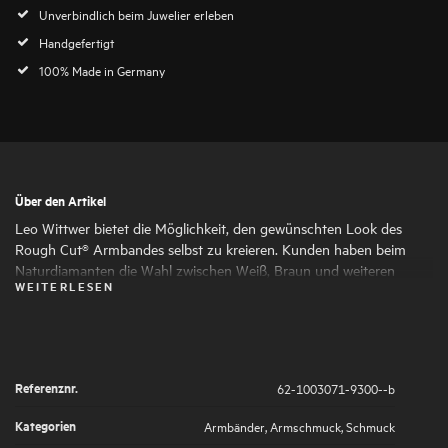
Unverbindlich beim Juwelier erleben
Handgefertigt
100% Made in Germany
Über den Artikel
Leo Wittwer bietet die Möglichkeit, den gewünschten Look des
Rough Cut® Armbandes selbst zu kreieren. Kunden haben beim
Naturdiamanten die Wahl zwischen Weiß, Braun und weiteren
WEITERLESEN
Fancy Colors. Das filigrane Gehäuse wird auf Wunsch aus Weißgold
oder Roségold oder gefertigt. Das Zugband aus Paracord ist in
Beige, Blau, Grün, Rot, Schwarz oder Taupe erhältlich.
Referenznr.
62-1003071-9300--b
Kategorien
Armbänder
,
Armschmuck
,
Schmuck