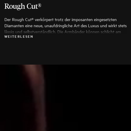
Rough Cut®
Der Rough Cut® verkörpert trotz der imposanten eingesetzten
Diamanten eine neue, unaufdringliche Art des Luxus und wirkt stets
lässig und selbstverständlich. Die Armbänder können schlicht am
WEITERLESEN
Arm getragen, zur Uhr kombiniert oder in mehrfacher Ausführung
als modisches Stack übereinander gelegt werden.