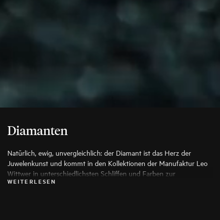
Diamanten
Natürlich, ewig, unvergleichlich: der Diamant ist das Herz der
Juwelenkunst und kommt in den Kollektionen der Manufaktur Leo
Wittwer in unterschiedlichsten Schliffen und Farben zur
WEITERLESEN
Anwendung, die seine Schönheit auf die Spitze treiben. Es werden
ausschließlich die besten Diamanten verwendet, jeder Stein wird vor
seiner Verarbeitung von Spezialisten genauestens geprüft.