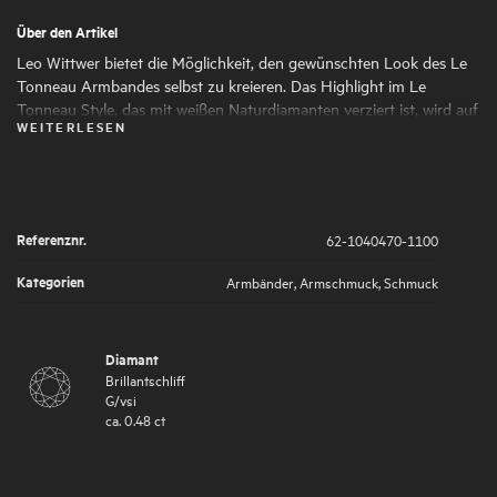
Über den Artikel
Leo Wittwer bietet die Möglichkeit, den gewünschten Look des Le
Tonneau Armbandes selbst zu kreieren. Das Highlight im Le
Tonneau Style, das mit weißen Naturdiamanten verziert ist, wird auf
WEITERLESEN
Wunsch aus Weißgold, Gelbgold oder Roségold gefertigt. Das
Zugband aus Paracord ist in Beige, Blau, Grün, Rot, Schwarz oder
Taupe erhältlich.
Referenznr.
62-1040470-1100
Kategorien
Armbänder
,
Armschmuck
,
Schmuck
Diamant
Brillantschliff
G
/
vsi
ca.
0.48
ct