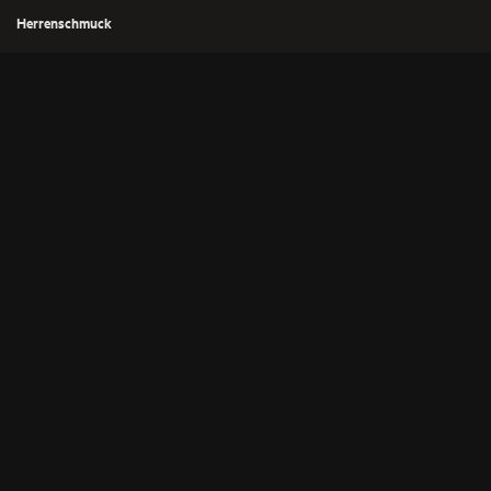
Herrenschmuck
Leo Wittwer Kreuze
UNTERNEHMEN
Karriere
Kontakt
Impressum
Datenschutz
Partnerplattform
Barrierefreiheit