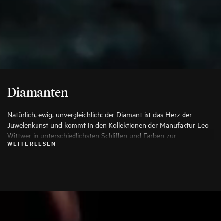
Diamanten
Natürlich, ewig, unvergleichlich: der Diamant ist das Herz der
Juwelenkunst und kommt in den Kollektionen der Manufaktur Leo
Wittwer in unterschiedlichsten Schliffen und Farben zur
WEITERLESEN
Anwendung, die seine Schönheit auf die Spitze treiben. Es werden
ausschließlich die besten Diamanten verwendet, jeder Stein wird vor
seiner Verarbeitung von Spezialisten genauestens geprüft.