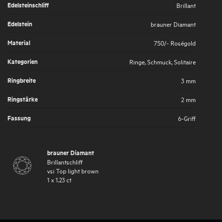
Edelsteinschliff
Brillant
Edelstein
brauner Diamant
Material
750/- Roségold
Kategorien
Ringe
,
Schmuck
,
Solitaire
Ringbreite
3 mm
Ringstärke
2 mm
Fassung
6-Griff
brauner Diamant
Brillantschliff
vsi
Top light brown
1
x
1.23
ct