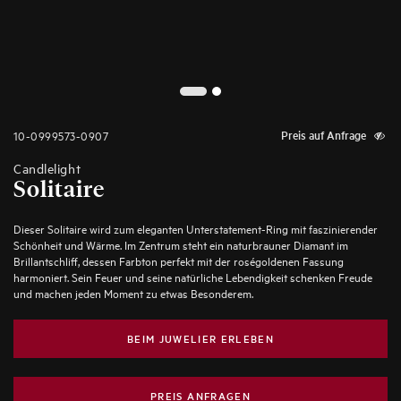
2
1
10-0999573-0907
Preis auf Anfrage
Candlelight
Solitaire
Dieser Solitaire wird zum eleganten Unterstatement-Ring mit faszinierender
Schönheit und Wärme. Im Zentrum steht ein naturbrauner Diamant im
Brillantschliff, dessen Farbton perfekt mit der roségoldenen Fassung
harmoniert. Sein Feuer und seine natürliche Lebendigkeit schenken Freude
und machen jeden Moment zu etwas Besonderem.
BEIM JUWELIER ERLEBEN
PREIS ANFRAGEN