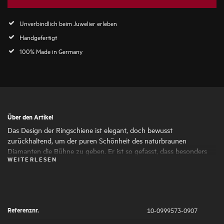
Unverbindlich beim Juwelier erleben
Handgefertigt
100% Made in Germany
Über den Artikel
Das Design der Ringschiene ist elegant, doch bewusst
zurückhaltend, um der puren Schönheit des naturbraunen
Diamanten die Bühne zu geben. Er ist so gefasst, dass besonders
WEITERLESEN
viel Licht in den Brillanten fließen kann und dort sein Feuer immer
wieder aufs neue entzündet. Creative Director Frank Maier wählt
persönlich die schönsten Diamanten aus, die mit ihren warmen
Brauntönen einen Hauch von zurückhaltendem Luxus verströmen.
Referenznr.
10-0999573-0907