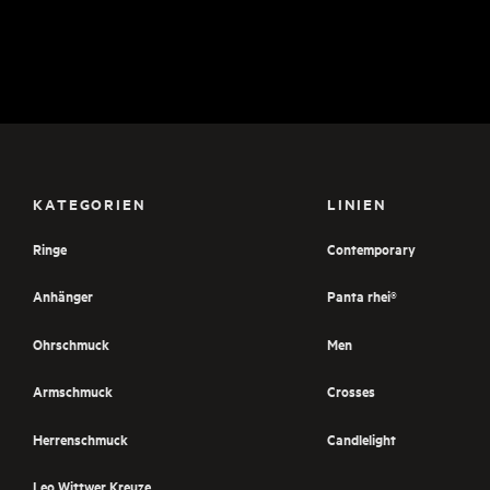
KATEGORIEN
LINIEN
Ringe
Contemporary
Anhänger
Panta rhei®
Ohrschmuck
Men
Armschmuck
Crosses
Herrenschmuck
Candlelight
Leo Wittwer Kreuze