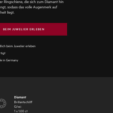
er Ringschiene, die sich zum Diamant hin
üngt, sodass das volle Augenmerk auf
eit liegt.
BEIM JUWELIER ERLEBEN
lich beim Juwelier erleben
tigt
e in Germany
Diamant
Brillantschliff
G
/
vsi
1
x
1.00
ct