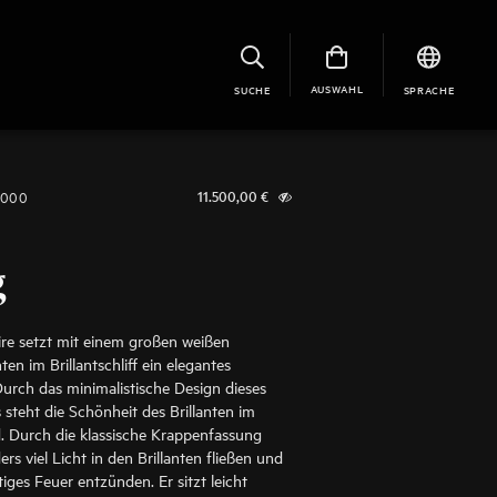
AUSWAHL
SUCHE
SPRACHE
1000
11.500,00
€
g
aire setzt mit einem großen weißen
en im Brillantschliff ein elegantes
urch das minimalistische Design dieses
 steht die Schönheit des Brillanten im
. Durch die klassische Krappenfassung
rs viel Licht in den Brillanten fließen und
tiges Feuer entzünden. Er sitzt leicht