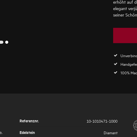
erhöht auf d
elegant verj
seiner Schönh
2
1
Unverbind
Handgefer
100% Mad
Referenznr.
10-1010471-1000
e.
Edelstein
Diamant