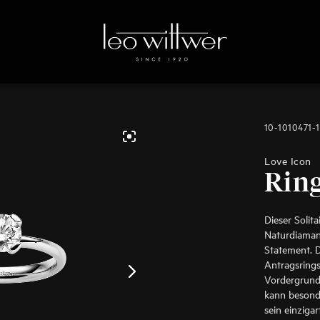
10-1010471-
Love Icon
Rin
Dieser Solit
Naturdiamant
Statement. D
Antragsrings
Vordergrund
kann besonde
sein einzigar