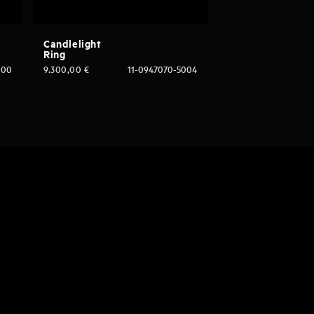
Candlelight
Ring
000
9.300,00
€
11-0947070-5004