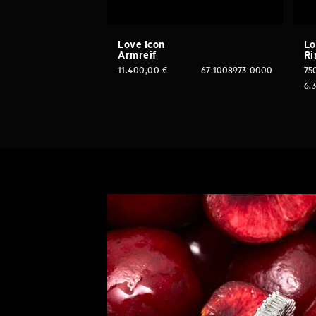
Love Icon
Lo
Armreif
Ri
11.400,00
€
67-1008973-0000
75
6.