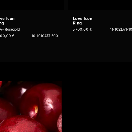
ve Icon
Love Icon
ng
Ring
0/- Roségold
5.700,00
€
11-1022371-1
300,00
€
10-1010473-5001