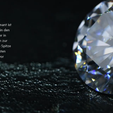
mant ist
in den
r in
n zur
 Spitze
sten
vor