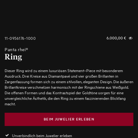
11-0956176-1000
6.000,00
€
Panta rhei®
Ring
Dieser Ring wird zu einem luxuriösen Statement–Piece mit besonderem
Ausdruck. Drei Kreise aus Diamantpavé und vier großen Brillanten in
Zargenfassung formen sich zu einem stilvollen, eleganten Design. Die äußeren
Brillantkreise verschmelzen harmonisch mit der Ringschiene aus Weißgold.
Die offenen Formen und das Kontrastspiel der Goldtöne sorgen für eine
unvergleichliche Ästhetik, die den Ring zu einem faszinierenden Blickfang
macht.
BEIM JUWELIER ERLEBEN
Unverbindlich beim Juwelier erleben