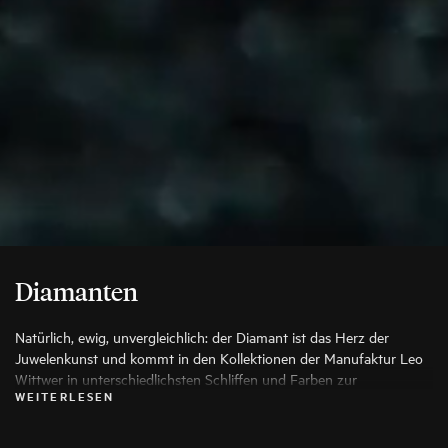
Diamanten
Natürlich, ewig, unvergleichlich: der Diamant ist das Herz der
Juwelenkunst und kommt in den Kollektionen der Manufaktur Leo
Wittwer in unterschiedlichsten Schliffen und Farben zur
WEITERLESEN
Anwendung, die seine Schönheit auf die Spitze treiben. Es werden
ausschließlich die besten Diamanten verwendet, jeder Stein wird vor
seiner Verarbeitung von Spezialisten genauestens geprüft.