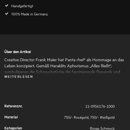
Handgefertigt
100% Made in Germany
Über den Artikel
Creative Director Frank Maier hat Panta rhei® als Hommage an das
Leben konzipiert. Gemäß Heraklits Aphorismus „Alles fließt“,
symbolisieren die Schmuckstücke die faszinierende Dynamik und
WEITERLESEN
den ständigen Wandel des Lebens. Runde und ovale Formen
schmiegen sich harmonisch aneinander und verleihen dem
Schmuck seine faszinierende Ausdruckskraft und Femininität. Die
kunstvoll gesetzten Highlights aus großen und kleinen
Naturdiamanten symbolisieren die großen und kleinen Momente
Referenznr.
11-0956176-1000
des Lebens, die es wert sind, von uns gefeiert zu werden.
Material
750/- Roségold
,
750/- Weißgold
Kategorien
Ringe
,
Schmuck