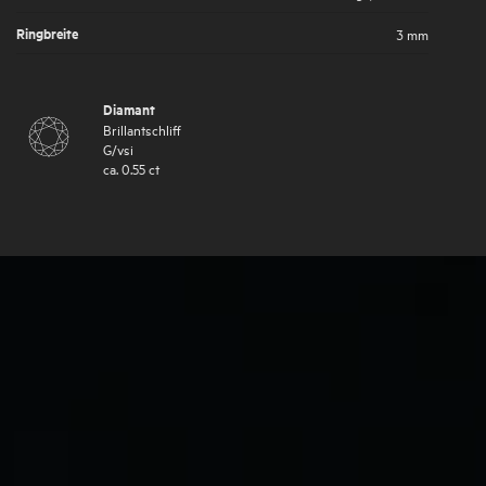
Ringbreite
3 mm
Diamant
Brillantschliff
G
/
vsi
ca.
0.55
ct