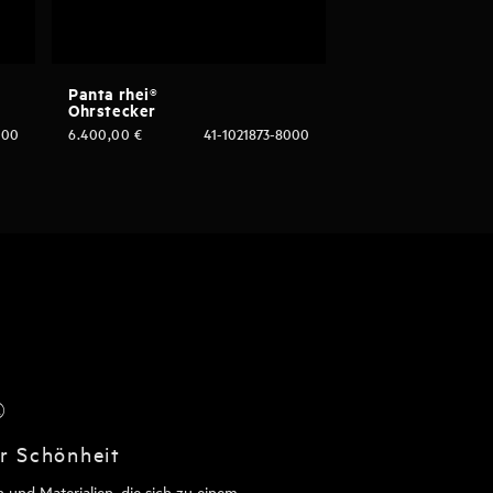
Panta rhei®
Ohrstecker
000
6.400,00
€
41-1021873-8000
®
er Schönheit
 und Materialien, die sich zu einem