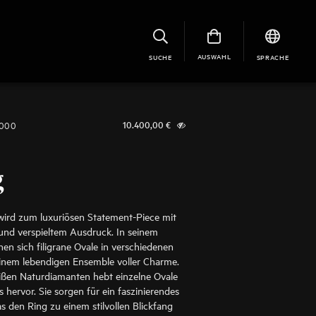
AUSWAHL
SUCHE
SPRACHE
1000
10.400,00
€
g
wird zum luxuriösen Statement-Piece mit
nd verspieltem Ausdruck. In seinem
nen sich filigrane Ovale in verschiedenen
inem lebendigen Ensemble voller Charme.
ißen Naturdiamanten hebt einzelne Ovale
s hervor. Sie sorgen für ein faszinierendes
as den Ring zu einem stilvollen Blickfang