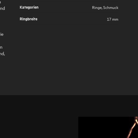
n
Kategorien
Ringe
,
Schmuck
und
Ringbreite
17 mm
ie
en
nd,