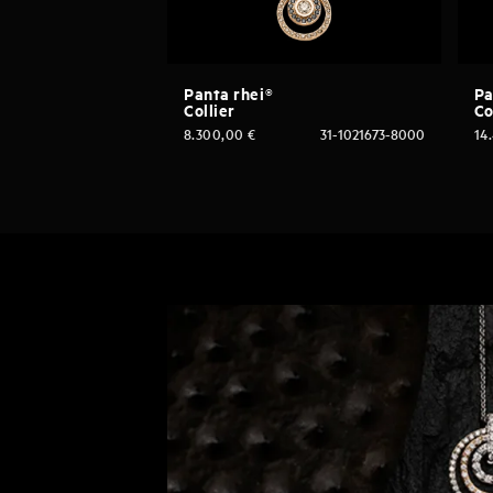
Panta rhei®
Pa
Collier
Co
8.300,00
€
31-1021673-8000
14