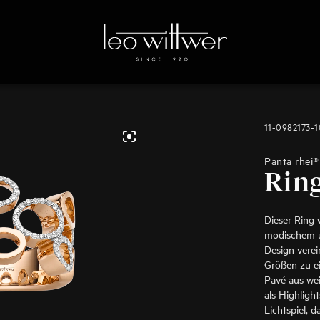
11-0982173-
Panta rhei®
Rin
Dieser Ring 
modischem u
Design verei
Größen zu e
Pavé aus we
als Highlight
Lichtspiel, d