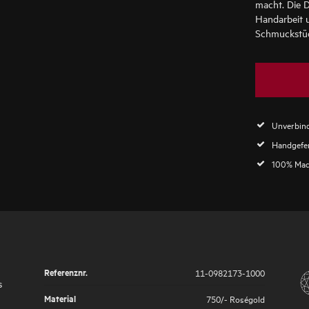
macht. Die D
Handarbeit 
Schmuckstück
Unverbind
Handgefer
100% Mad
Referenznr.
11-0982173-1000
s
Material
750/- Roségold