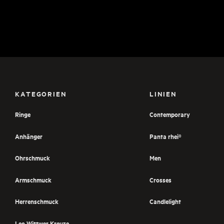
KATEGORIEN
LINIEN
Ringe
Contemporary
Anhänger
Panta rhei®
Ohrschmuck
Men
Armschmuck
Crosses
Herrenschmuck
Candlelight
Leo Wittwer Kreuze