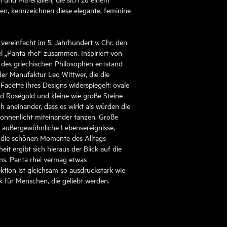
n, kennzeichnen diese elegante, feminine
it vereinfacht im 5. Jahrhundert v. Chr. den
 „Panta rhei“ zusammen. Inspiriert von
es griechischen Philosophen entstand
der Manufaktur Leo Wittwer, die die
Facette ihres Designs widerspiegelt: ovale
 Roségold und kleine wie große Steine
 aneinander, dass es wirkt als würden die
onnenlicht miteinander tanzen. Große
r außergewöhnliche Lebensereignisse,
e die schönen Momente des Alltags
eit ergibt sich hieraus der Blick auf die
ns. Panta rhei vermag etwas
ktion ist gleichsam so ausdruckstark wie
k für Menschen, die geliebt werden.