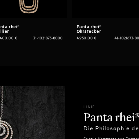
nta rhei®
Panta rhei®
llier
Ohrstecker
.400,00
€
31-1021873-8000
4.950,00
€
41-1021673-8
LINIE
Panta rhei
Die Philosophie d
Subtile Kontraste aus Formen