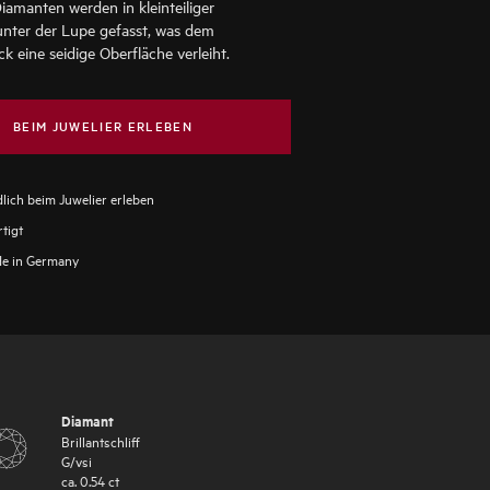
iamanten werden in kleinteiliger
unter der Lupe gefasst, was dem
 eine seidige Oberfläche verleiht.
BEIM JUWELIER ERLEBEN
lich beim Juwelier erleben
tigt
e in Germany
Diamant
Brillantschliff
G
/
vsi
ca.
0.54
ct