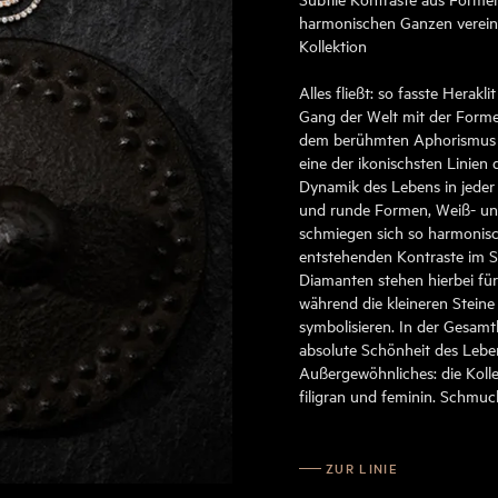
harmonischen Ganzen vereine
Kollektion
Alles fließt: so fasste Herakl
Gang der Welt mit der Formel
dem berühmten Aphorismus d
eine der ikonischsten Linien 
Dynamik des Lebens in jeder 
und runde Formen, Weiß- und
schmiegen sich so harmonisch
entstehenden Kontraste im S
Diamanten stehen hierbei fü
während die kleineren Stein
symbolisieren. In der Gesamth
absolute Schönheit des Lebe
Außergewöhnliches: die Kolle
filigran und feminin. Schmuc
ZUR LINIE