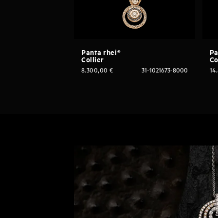
Panta rhei®
Pa
Collier
Co
8.300,00
€
31-1021673-8000
14