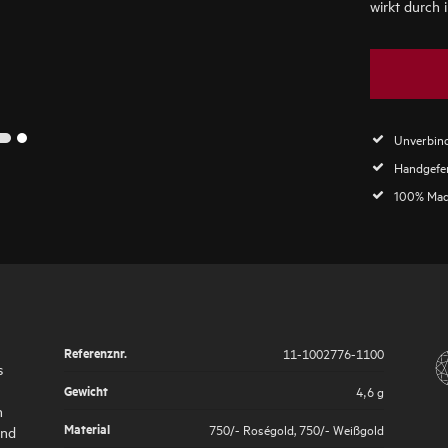
wirkt durch i
Unverbind
2
1
Handgefer
100% Mad
Referenznr.
11-1002776-1100
s
Gewicht
4,6 g
n
Material
750/- Roségold
,
750/- Weißgold
und