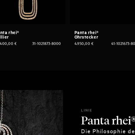
nta rhei®
Panta rhei®
llier
Ohrstecker
.400,00
€
31-1021873-8000
4.950,00
€
41-1021673-8
LINIE
Panta rhei
Die Philosophie d