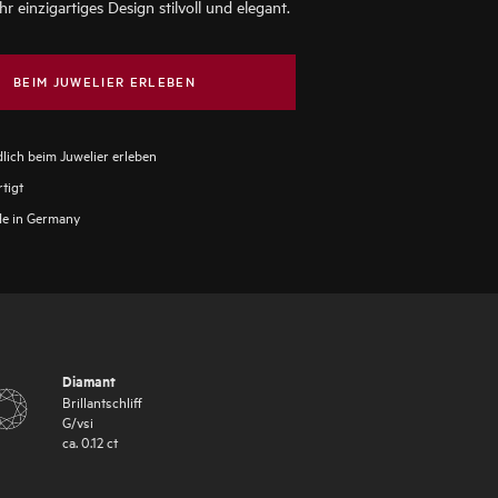
hr einzigartiges Design stilvoll und elegant.
BEIM JUWELIER ERLEBEN
lich beim Juwelier erleben
tigt
e in Germany
Diamant
Brillantschliff
G
/
vsi
ca.
0.12
ct