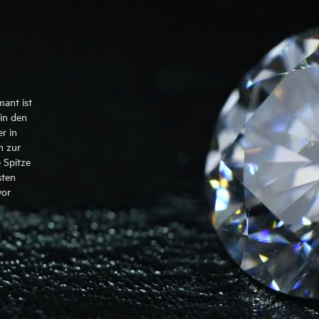
mant ist
in den
r in
n zur
 Spitze
sten
vor