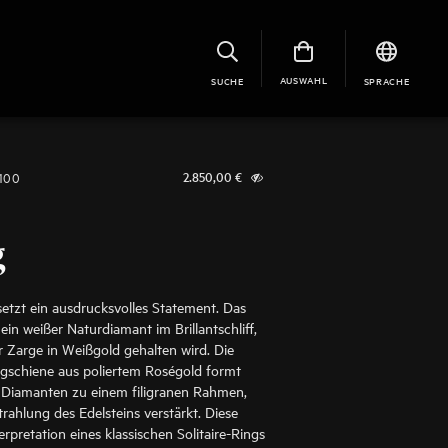
AUSWAHL
SUCHE
SPRACHE
1100
2.850,00
€
g
setzt ein ausdrucksvolles Statement. Das
 ein weißer Naturdiamant im Brillantschliff,
r Zarge in Weißgold gehalten wird. Die
ngschiene aus poliertem Roségold formt
 Diamanten zu einem filigranen Rahmen,
trahlung des Edelsteins verstärkt. Diese
rpretation eines klassischen Solitaire-Rings