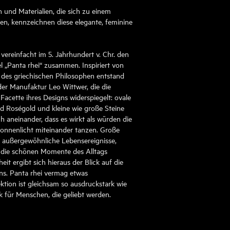
 und Materialien, die sich zu einem
n, kennzeichnen diese elegante, feminine
it vereinfacht im 5. Jahrhundert v. Chr. den
 „Panta rhei“ zusammen. Inspiriert von
es griechischen Philosophen entstand
der Manufaktur Leo Wittwer, die die
Facette ihres Designs widerspiegelt: ovale
 Roségold und kleine wie große Steine
 aneinander, dass es wirkt als würden die
onnenlicht miteinander tanzen. Große
r außergewöhnliche Lebensereignisse,
e die schönen Momente des Alltags
eit ergibt sich hieraus der Blick auf die
ns. Panta rhei vermag etwas
ktion ist gleichsam so ausdruckstark wie
k für Menschen, die geliebt werden.