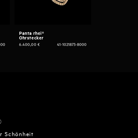
Panta rhei®
Ohrstecker
000
6.400,00
€
41-1021873-8000
®
er Schönheit