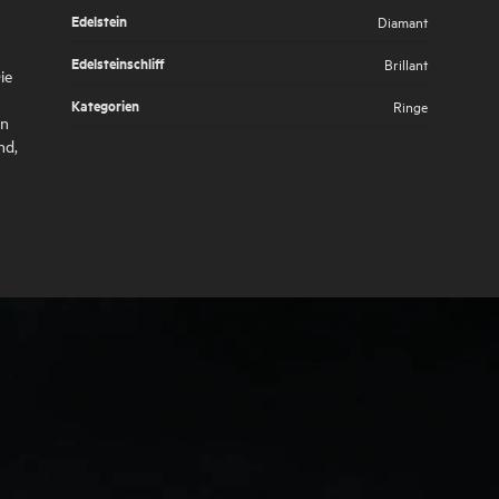
Edelstein
Diamant
Edelsteinschliff
Brillant
ie
Kategorien
Ringe
en
nd,