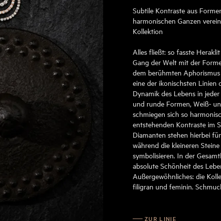
Subtile Kontraste aus Formen
harmonischen Ganzen vereine
Kollektion
Alles fließt: so fasste Herakl
Gang der Welt mit der Formel
dem berühmten Aphorismus d
eine der ikonischsten Linien 
Dynamik des Lebens in jeder 
und runde Formen, Weiß- und
schmiegen sich so harmonisch
entstehenden Kontraste im S
Diamanten stehen hierbei fü
während die kleineren Stein
symbolisieren. In der Gesamth
absolute Schönheit des Lebe
Außergewöhnliches: die Kolle
filigran und feminin. Schmuc
ZUR LINIE