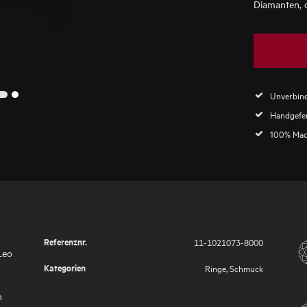
Diamanten, d
Unverbind
2
1
Handgefer
100% Mad
Referenznr.
11-1021073-8000
Leo
Kategorien
Ringe
,
Schmuck
n