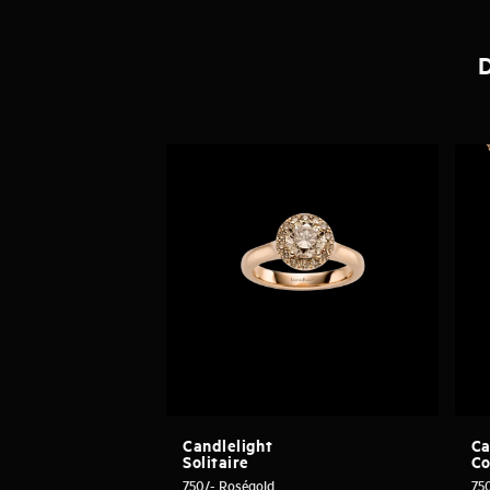
D
Candlelight
Ca
Solitaire
Co
750/- Roségold
75