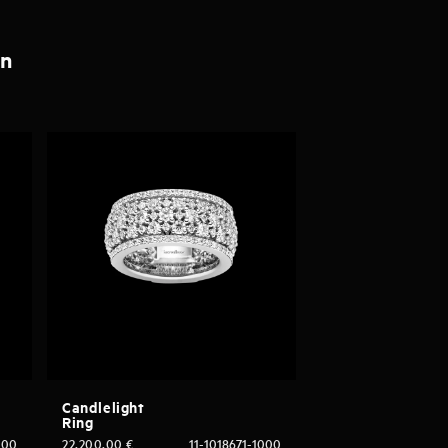
en
Candlelight
Ring
000
22.200,00
€
11-1018671-1000