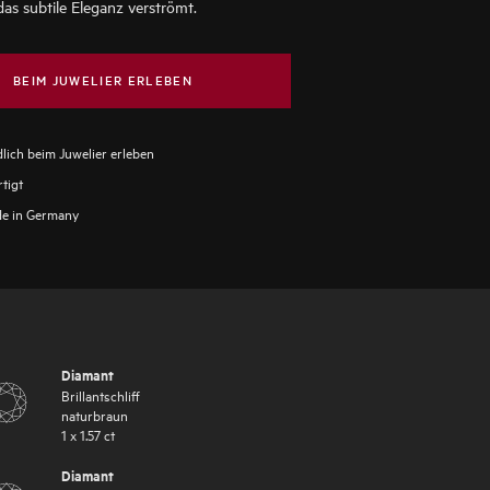
as subtile Eleganz verströmt.
BEIM JUWELIER ERLEBEN
lich beim Juwelier erleben
tigt
e in Germany
Diamant
Brillantschliff
naturbraun
1
x
1.57
ct
Diamant