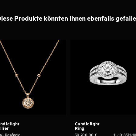
iese Produkte könnten Ihnen ebenfalls gefall
ndlelight
Candlelight
llier
Ring
0/- Roségold
30.200,00
€
11-1018571-1