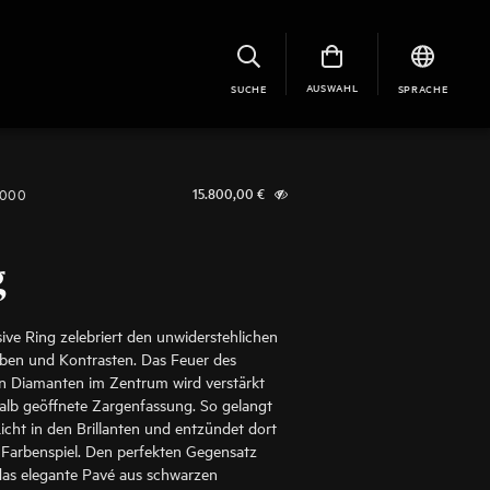
AUSWAHL
SUCHE
SPRACHE
8000
15.800,00
€
g
sive Ring zelebriert den unwiderstehlichen
rben und Kontrasten. Das Feuer des
n Diamanten im Zentrum wird verstärkt
alb geöffnete Zargenfassung. So gelangt
cht in den Brillanten und entzündet dort
 Farbenspiel. Den perfekten Gegensatz
das elegante Pavé aus schwarzen