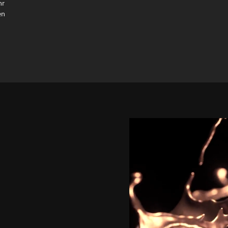
hr
en