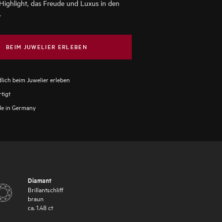
Highlight, das Freude und Luxus in den
.
BEIM JUWELIER ERLEBEN
lich beim Juwelier erleben
tigt
e in Germany
Diamant
Brillantschliff
braun
ca.
1.48
ct