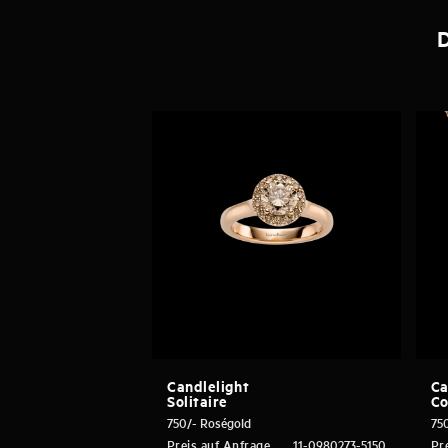
D
Candlelight
Ca
Solitaire
Co
750/- Roségold
75
Preis auf Anfrage
11-0980273-5150
Pr