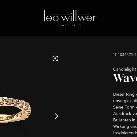
11-1036473-
Candlelight
Wav
Dieser Ring 
unvergleich
Seine Form v
Ausdruck vo
Brillanten i
Wirkung und 
faszinierend