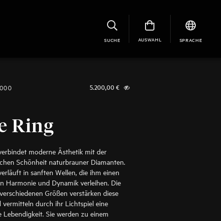
AUSWAHL
SUCHE
SPRACHE
5000
5.200,00
€
e Ring
verbindet moderne Ästhetik mit der
lichen Schönheit naturbrauner Diamanten.
erläuft in sanften Wellen, die ihm einen
n Harmonie und Dynamik verleihen. Die
n verschiedenen Größen verstärken diese
vermitteln durch ihr Lichtspiel eine
e Lebendigkeit. Sie werden zu einem