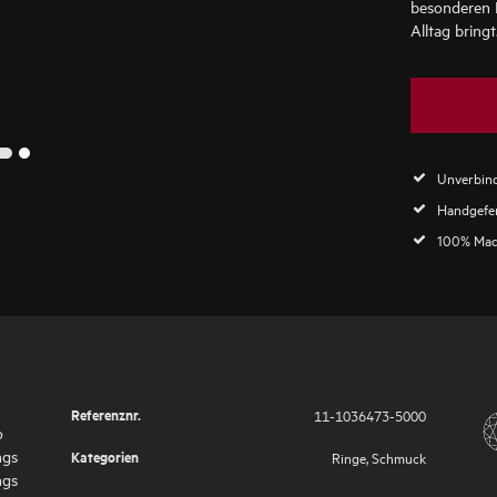
besonderen 
Alltag bringt
2
1
Unverbind
Handgefer
100% Mad
Referenznr.
11-1036473-5000
o
ngs
Kategorien
Ringe
,
Schmuck
ngs