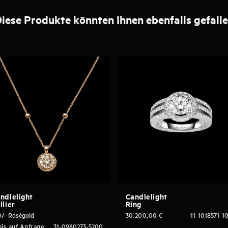
iese Produkte könnten Ihnen ebenfalls gefall
ndlelight
Candlelight
llier
Ring
0/- Roségold
30.200,00
€
11-1018571-1
eis auf Anfrage
31-0980273-5200