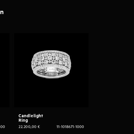
en
Candlelight
Ring
000
22.200,00
€
11-1018671-1000