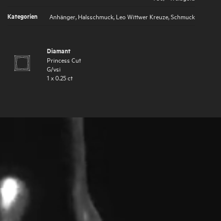
Kategorien
Anhänger
,
Halsschmuck
,
Leo Wittwer Kreuze
,
Schmuck
Diamant
Princess Cut
G
/
vsi
1
x
0.25
ct