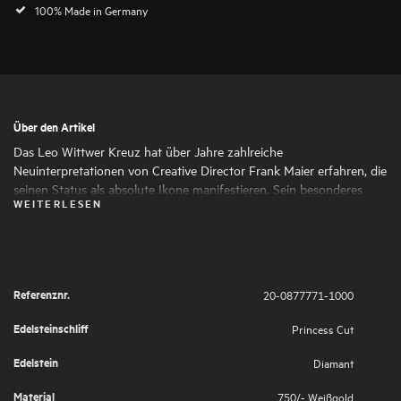
100% Made in Germany
Über den Artikel
Das Leo Wittwer Kreuz hat über Jahre zahlreiche
Neuinterpretationen von Creative Director Frank Maier erfahren, die
seinen Status als absolute Ikone manifestieren. Sein besonderes
WEITERLESEN
Design und die Materialkombinationen machen das Kreuz zu einem
Statement-Piece mit besonderem Charakter. Die Highlights aus
Brillanten werden in kleinteiliger Handarbeit unter der Lupe gefasst,
was für eine weiche Haptik sorgt.
Referenznr.
20-0877771-1000
Edelsteinschliff
Princess Cut
Edelstein
Diamant
Material
750/- Weißgold