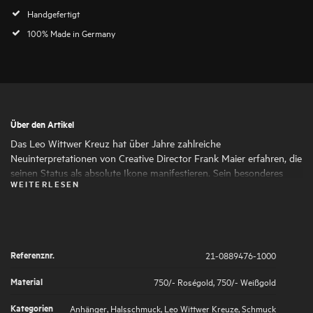
Handgefertigt
100% Made in Germany
Über den Artikel
Das Leo Wittwer Kreuz hat über Jahre zahlreiche
Neuinterpretationen von Creative Director Frank Maier erfahren, die
seinen Status als absolute Ikone manifestieren. Sein besonderes
WEITERLESEN
Design und die Materialkombinationen machen das Kreuz zu einem
Statement-Piece mit besonderem Charakter. Die Highlights aus
Brillanten werden in kleinteiliger Handarbeit unter der Lupe gefasst,
was für eine weiche Haptik sorgt.
Referenznr.
21-0889476-1000
Material
750/- Roségold
,
750/- Weißgold
Kategorien
Anhänger
,
Halsschmuck
,
Leo Wittwer Kreuze
,
Schmuck