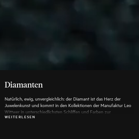
Diamanten
Natürlich, ewig, unvergleichlich: der Diamant ist das Herz der
Juwelenkunst und kommt in den Kollektionen der Manufaktur Leo
Wittwer in unterschiedlichsten Schliffen und Farben zur
WEITERLESEN
Anwendung, die seine Schönheit auf die Spitze treiben. Es werden
ausschließlich die besten Diamanten verwendet, jeder Stein wird vor
seiner Verarbeitung von Spezialisten genauestens geprüft.