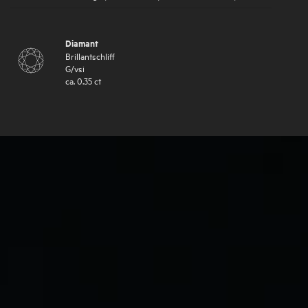
Diamant
Brillantschliff
G
/
vsi
ca.
0.35
ct