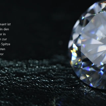
mant ist
in den
r in
n zur
 Spitze
sten
vor