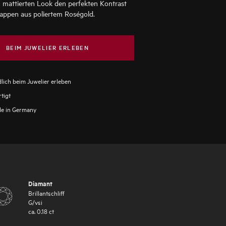
 mattierten Look den perfekten Kontrast
appen aus poliertem Roségold.
BEIM JUWELIER ERLEBEN
lich beim Juwelier erleben
tigt
e in Germany
Diamant
Brillantschliff
G
/
vsi
ca.
0.18
ct