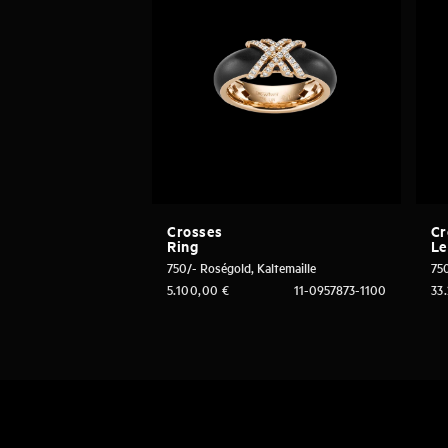
Crosses
Cr
Ring
Le
750/- Roségold, Kaltemaille
75
5.100,00
€
11-0957873-1100
33