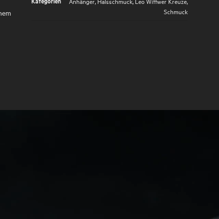
Kategorien
Anhänger
,
Halsschmuck
,
Leo Wittwer Kreuze
,
Schmuck
inem