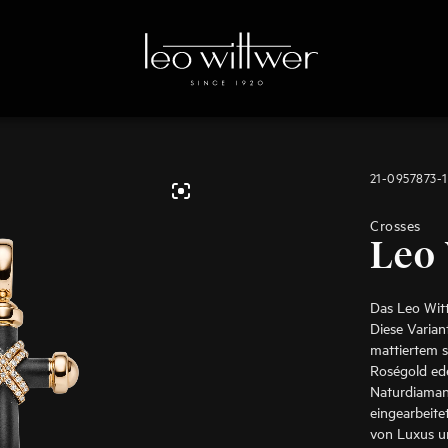
21-0957873-
Crosses
Leo
Das Leo Witt
Diese Varian
mattiertem s
Roségold ed
Naturdiaman
eingearbeite
von Luxus un