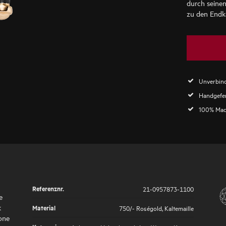
durch seinen
zu den Endk
Unverbind
Handgefer
100% Mad
Referenznr.
21-0957873-1100
e
k
Material
750/- Roségold
,
Kaltemaille
kone