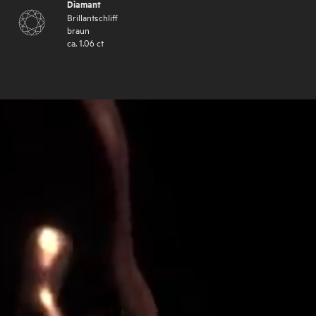
Diamant
Brillantschliff
braun
ca.
1.06
ct