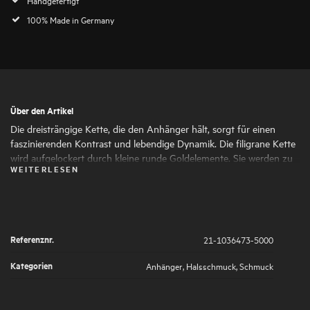
100% Made in Germany
Über den Artikel
Die dreisträngige Kette, die den Anhänger hält, sorgt für einen
faszinierenden Kontrast und lebendige Dynamik. Die filigrane Kette
wird aufgelockert durch kleine runde Goldelemente. Sie werden zu
WEITERLESEN
einem verspielten Detail und spiegeln gleichzeitig das runde Design
des Anhängers wider. Kette und Anhänger sind perfekt verarbeitet,
sodass sie in jedem Moment Freude schenken und den höchsten
Tragekomfort bieten.
Referenznr.
21-1036473-5000
Kategorien
Anhänger
,
Halsschmuck
,
Schmuck