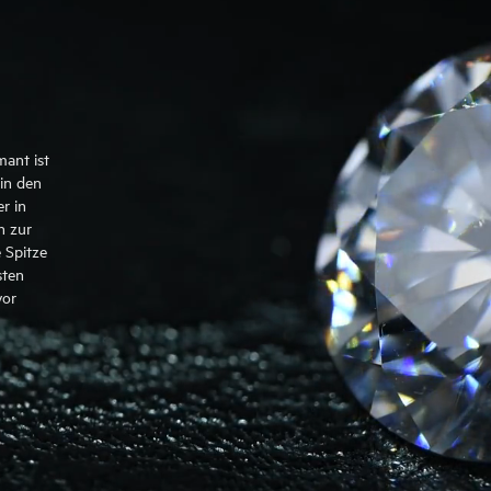
mant ist
in den
r in
n zur
 Spitze
sten
vor