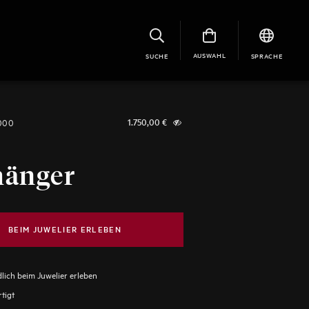
AUSWAHL
SUCHE
SPRACHE
1000
1.750,00
€
hänger
BEIM JUWELIER ERLEBEN
lich beim Juwelier erleben
tigt