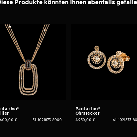
iese Produkte könnten Ihnen ebenfalls gefall
nta rhei®
Panta rhei®
llier
Ohrstecker
.400,00
€
31-1021873-8000
4.950,00
€
41-1021673-8