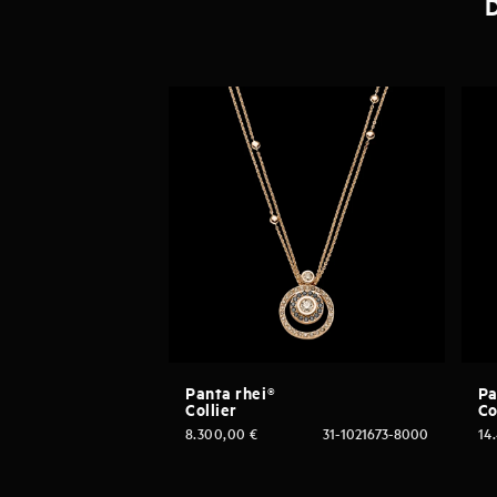
D
Panta rhei®
Pa
Collier
Co
8.300,00
€
31-1021673-8000
14