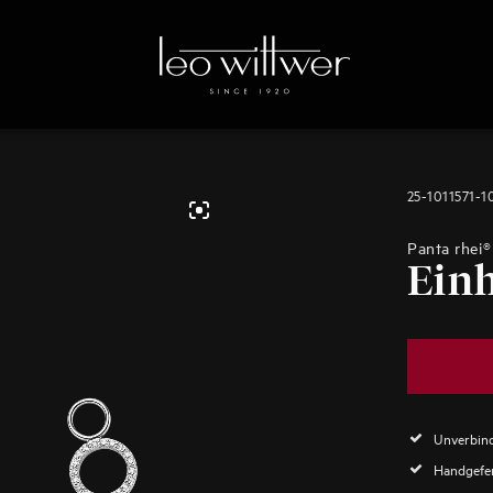
25-1011571-
Panta rhei®
Ein
Unverbind
Handgefer