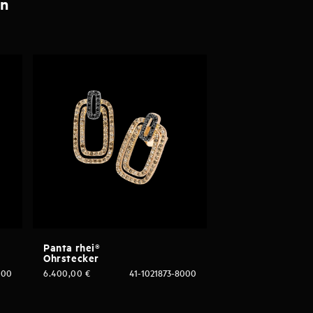
en
Panta rhei®
Ohrstecker
000
6.400,00
€
41-1021873-8000