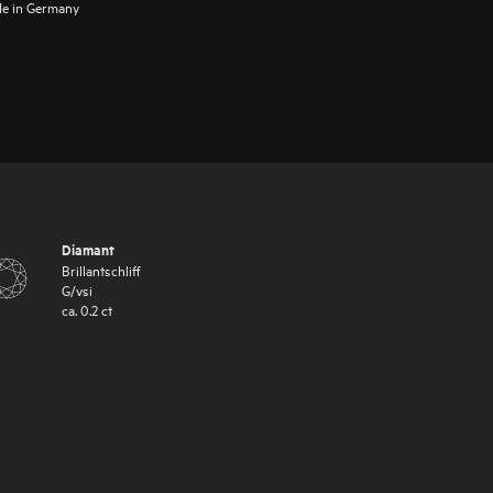
e in Germany
Diamant
Brillantschliff
G
/
vsi
ca.
0.2
ct