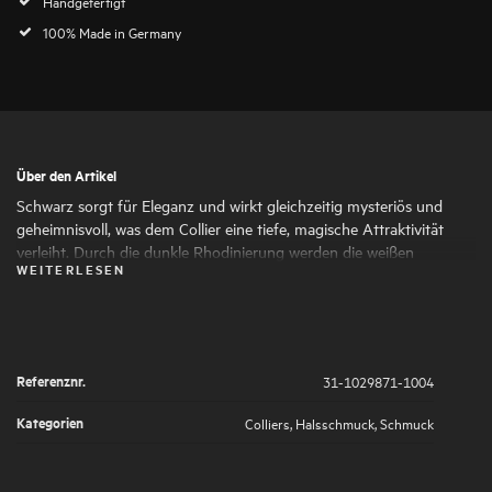
Handgefertigt
100% Made in Germany
Über den Artikel
Schwarz sorgt für Eleganz und wirkt gleichzeitig mysteriös und
geheimnisvoll, was dem Collier eine tiefe, magische Attraktivität
verleiht. Durch die dunkle Rhodinierung werden die weißen
WEITERLESEN
Brillanten als Fokuspunkt für den Betrachter besonders
hervorgehoben. Die Mischung aus beweglichen und unbeweglichen
Kettengliedern sorgt für höchsten Tragekomfort.
Referenznr.
31-1029871-1004
Kategorien
Colliers
,
Halsschmuck
,
Schmuck