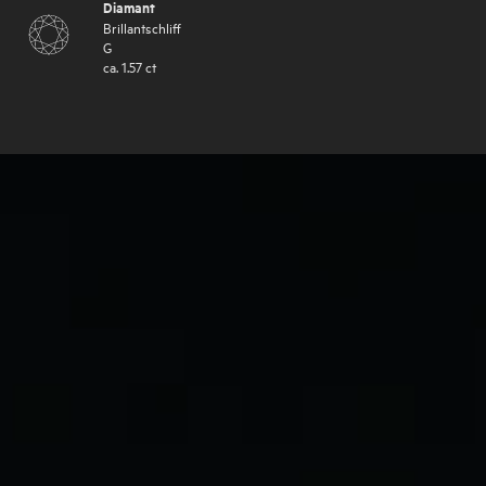
Diamant
Brillantschliff
G
ca.
1.57
ct