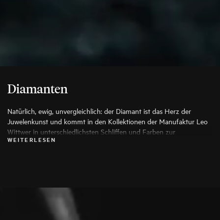
Diamanten
Natürlich, ewig, unvergleichlich: der Diamant ist das Herz der
Juwelenkunst und kommt in den Kollektionen der Manufaktur Leo
Wittwer in unterschiedlichsten Schliffen und Farben zur
WEITERLESEN
Anwendung, die seine Schönheit auf die Spitze treiben. Es werden
ausschließlich die besten Diamanten verwendet, jeder Stein wird vor
seiner Verarbeitung von Spezialisten genauestens geprüft.