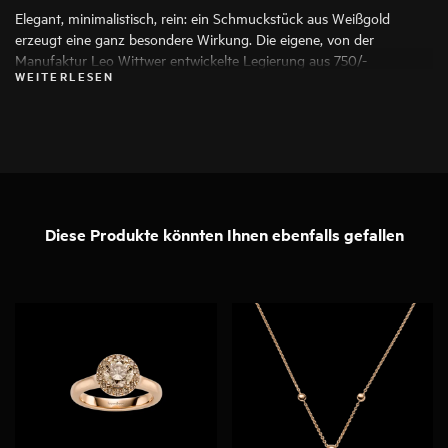
Elegant, minimalistisch, rein: ein Schmuckstück aus Weißgold
erzeugt eine ganz besondere Wirkung. Die eigene, von der
Manufaktur Leo Wittwer entwickelte Legierung aus 750/-
WEITERLESEN
Palladiumweißgold weist einen kühlen Grundton auf, der durch
einen Rhodium-Überzug seine endgültige, reine Farbbrillanz erhält.
Diese Produkte könnten Ihnen ebenfalls gefallen