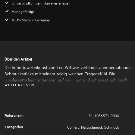
Unverbindlich beim Juwelier erleben
Handgefertigt
100% Made in Germany
Über den Artikel
Die hohe Juwelenkunst von Leo Wittwer verbindet atemberaubende
Schmuckstücke mit seinem seidig-weichen Tragegefühl. Die
Gliederkette liegt angenehm auf der Haut und schmiegt sich sanft
WEITERLESEN
an das Dekolleté. Die Diamanten wurden unter der Lupe gefasst,
was für eine angenehme Haptik sorgt.
Referenznr.
31-1036571-9000
Kategorien
Colliers
,
Halsschmuck
,
Schmuck