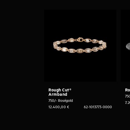
Rough Cut®
Ro
Armband
75
750/- Roségold
7.
12.400,00
€
62-1013773-0000