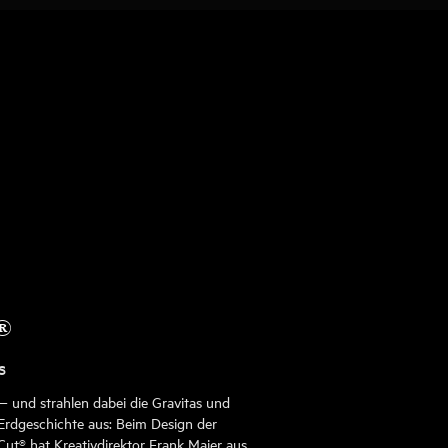
®
s
s — und strahlen dabei die Gravitas und
Erdgeschichte aus: Beim Design der
ut® hat Kreativdirektor Frank Maier aus