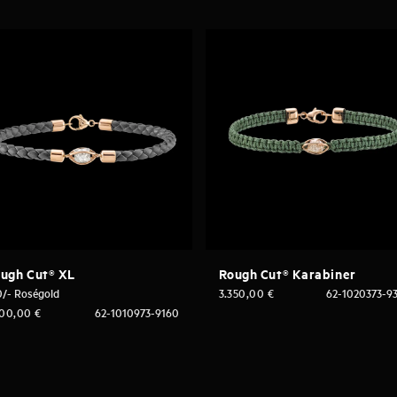
ugh Cut® XL
Rough Cut® Karabiner
0/- Roségold
3.350,00
€
62-1020373-9
200,00
€
62-1010973-9160