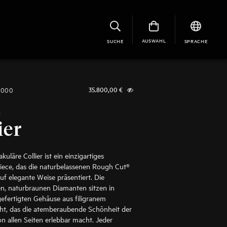
AUSWAHL
SUCHE
SPRACHE
0000
35.800,00
€
®
ier
kuläre Collier ist ein einzigartiges
iece, das die naturbelassenen Rough Cut®
f elegante Weise präsentiert. Die
en, naturbraunen Diamanten sitzen in
efertigten Gehäuse aus filigranem
ht, das die atemberaubende Schönheit der
on allen Seiten erlebbar macht. Jeder