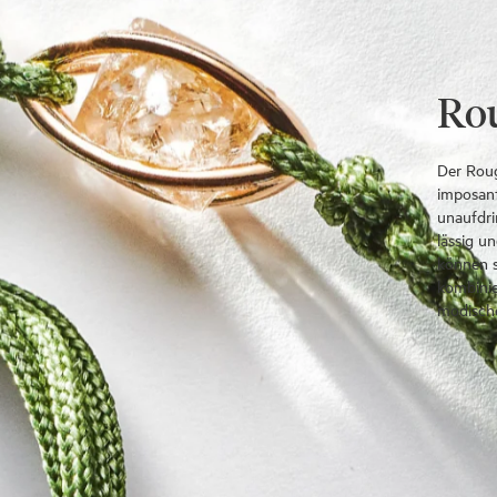
Ro
Der Roug
imposant
unaufdri
lässig u
können s
kombinie
modische