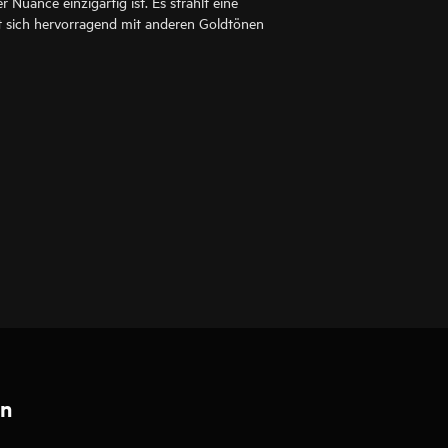
r Nuance einzigartig ist. Es strahlt eine
 sich hervorragend mit anderen Goldtönen
en