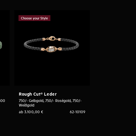
Choose your Style
Rough Cut® Leder
300
750/- Gelbgold, 750/- Roségold, 750/-
Weißgold
ab
3.100,00
€
62-10109