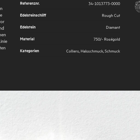
Referenznr.
34-1013773-0000
en
ie
Edelsteinschliff
Rough Cut
tor
Edelstein
Diamant
nd
rmen
Material
750/- Roségold
inie
ten
Kategorien
Colliers
,
Halsschmuck
,
Schmuck