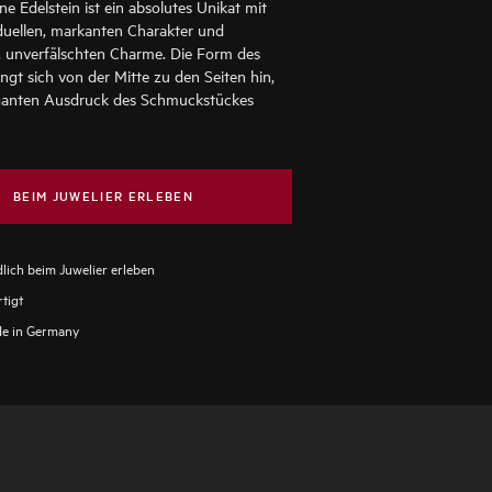
ne Edelstein ist ein absolutes Unikat mit
duellen, markanten Charakter und
 unverfälschten Charme. Die Form des
üngt sich von der Mitte zu den Seiten hin,
ganten Ausdruck des Schmuckstückes
BEIM JUWELIER ERLEBEN
lich beim Juwelier erleben
tigt
e in Germany