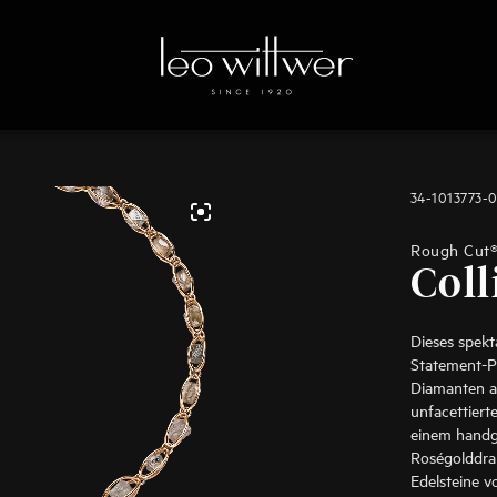
34-1013773-
Rough Cut
Coll
Dieses spekta
Statement-P
Diamanten au
unfacettiert
einem handg
Roségolddra
Edelsteine v