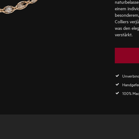
naturbelasse
einem indivi
besonderem,
Colliers verj
was den ele
verstärkt.
Unverbind
Handgefer
100% Mad