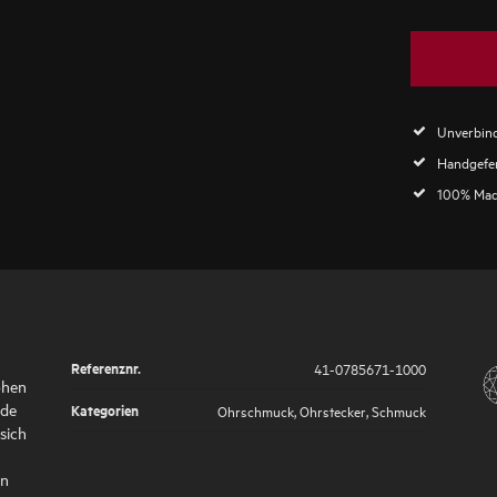
Unverbind
Handgefer
100% Mad
Referenznr.
41-0785671-1000
ohen
nde
Kategorien
Ohrschmuck
,
Ohrstecker
,
Schmuck
sich
en