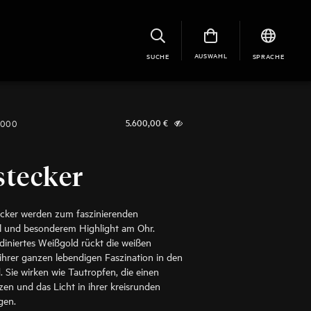
AUSWAHL
SUCHE
SPRACHE
1000
5.600,00
€
stecker
ecker werden zum faszinierenden
el und besonderem Highlight am Ohr.
iniertes Weißgold rückt die weißen
n ihrer ganzen lebendigen Faszination in den
 Sie wirken wie Tautropfen, die einen
en und das Licht in ihrer kreisrunden
gen.