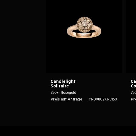
Candlelight
Ca
Solitaire
Co
750/- Roségold
75
Preis auf Anfrage
11-0980273-5150
Pr