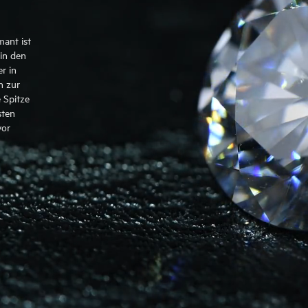
mant ist
in den
r in
n zur
 Spitze
sten
vor