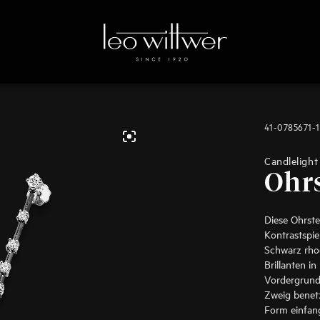
41-0785671-
Candlelight
Ohr
Diese Ohrst
Kontrastspi
Schwarz rhod
Brillanten i
Vordergrund.
Zweig benetz
Form einfan