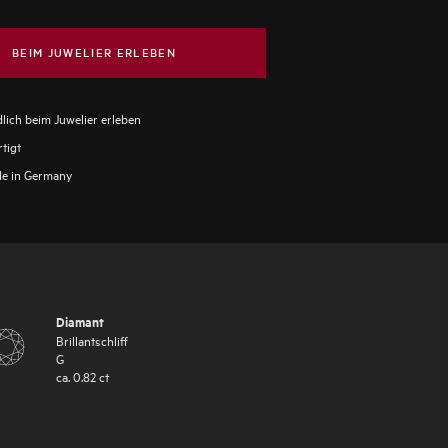
BEIM JUWELIER ERLEBEN
lich beim Juwelier erleben
tigt
e in Germany
Diamant
Brillantschliff
G
ca.
0.82
ct