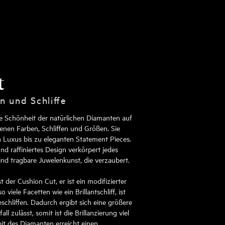
t
n und Schliffe
die Schönheit der natürlichen Diamanten auf
enen Farben, Schliffen und Größen. Sie
en Luxus bis zu eleganten Statement Pieces.
nd raffiniertes Design verkörpert jedes
ind tragbare Juwelenkunst, die verzaubert.
t der Cushion Cut, er ist ein modifizierter
o viele Facetten wie ein Brillantschliff, ist
schliffen. Dadurch ergibt sich eine größere
ll zulässt, somit ist die Brillanzierung viel
eit des Diamanten erreicht einen