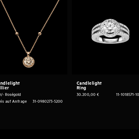
ndlelight
Candlelight
llier
Ring
0/- Roségold
30.200,00
€
11-1018571-1
eis auf Anfrage
31-0980273-5200