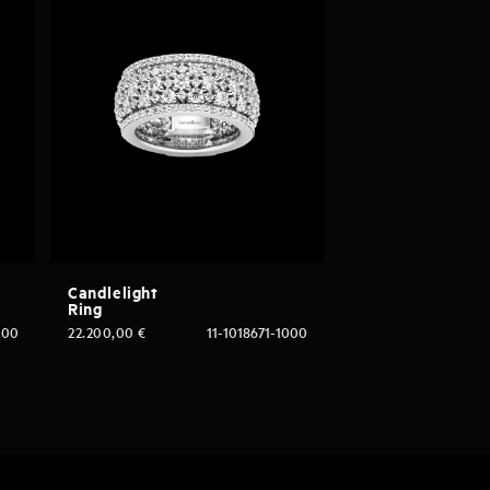
Candlelight
Ring
000
22.200,00
€
11-1018671-1000