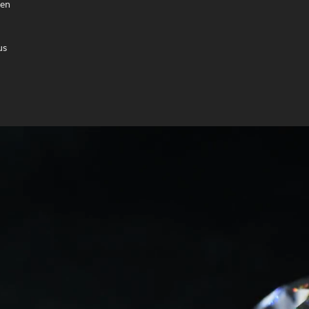
ben
us