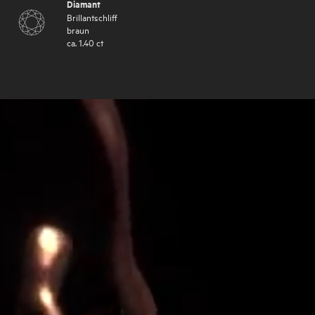
Diamant
Brillantschliff
braun
ca.
1.40
ct