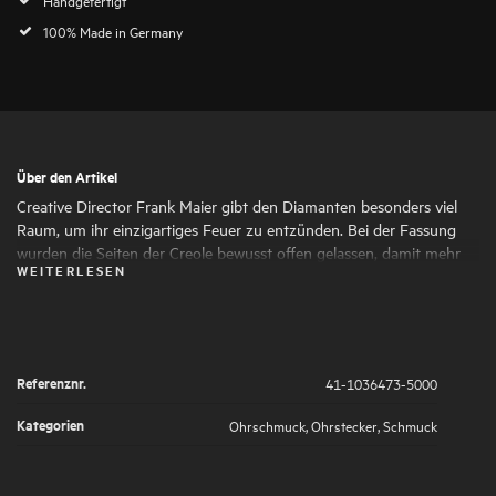
100% Made in Germany
Über den Artikel
Creative Director Frank Maier gibt den Diamanten besonders viel
Raum, um ihr einzigartiges Feuer zu entzünden. Bei der Fassung
wurden die Seiten der Creole bewusst offen gelassen, damit mehr
WEITERLESEN
Licht in die Diamanten fließen kann. Den Charme der Creolen kann
man jeden Tag genießen, denn sie bieten höchsten Tragekomfort
und wirken zurückhaltend luxuriös.
Referenznr.
41-1036473-5000
Kategorien
Ohrschmuck
,
Ohrstecker
,
Schmuck