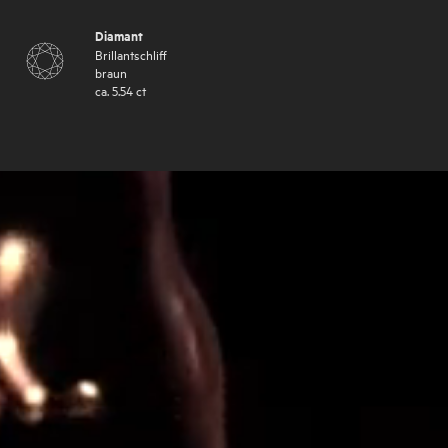
Diamant
Brillantschliff
braun
ca.
5.54
ct