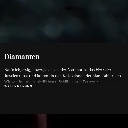
Diamanten
Natürlich, ewig, unvergleichlich: der Diamant ist das Herz der
Juwelenkunst und kommt in den Kollektionen der Manufaktur Leo
Wittwer in unterschiedlichsten Schliffen und Farben zur
WEITERLESEN
Anwendung, die seine Schönheit auf die Spitze treiben. Es werden
ausschließlich die besten Diamanten verwendet, jeder Stein wird vor
seiner Verarbeitung von Spezialisten genauestens geprüft.