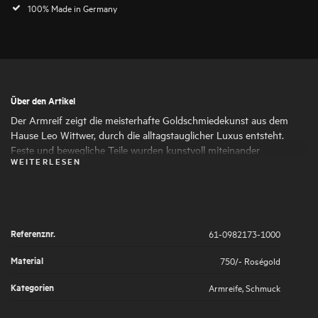
100% Made in Germany
Über den Artikel
Der Armreif zeigt die meisterhafte Goldschmiedekunst aus dem
Hause Leo Wittwer, durch die alltagstauglicher Luxus entsteht.
Feste und bewegliche Teile wurden kunstvoll miteinander
WEITERLESEN
verbunden, sodass der Armreif stets seine Form behält und sich
bequem um das Handgelenk schmiegt. Die Diamanten wurden
unter der Lupe gefasst, was für eine seidig glatte Oberfläche sorgt.
Referenznr.
61-0982173-1000
Material
750/- Roségold
Kategorien
Armreife
,
Schmuck