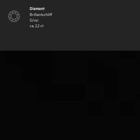
Diamant
Brillantschliff
G
/
vsi
ca.
2.2
ct