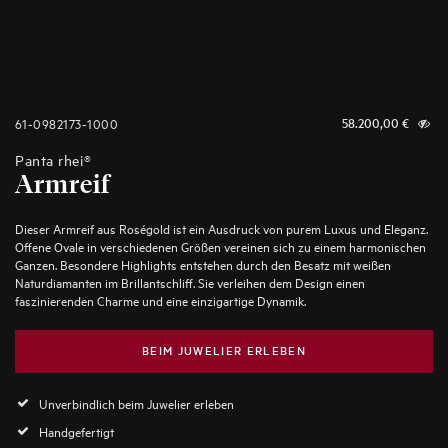
61-0982173-1000
58.200,00
€
Panta rhei®
Armreif
Dieser Armreif aus Roségold ist ein Ausdruck von purem Luxus und Eleganz.
Offene Ovale in verschiedenen Größen vereinen sich zu einem harmonischen
Ganzen. Besondere Highlights entstehen durch den Besatz mit weißen
Naturdiamanten im Brillantschliff. Sie verleihen dem Design einen
faszinierenden Charme und eine einzigartige Dynamik.
BEIM JUWELIER ERLEBEN
Unverbindlich beim Juwelier erleben
Handgefertigt