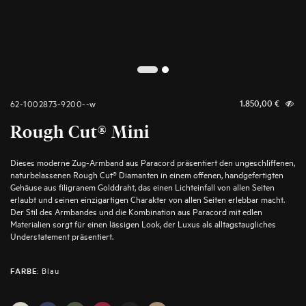
2
1
62-1002873-9200--w
1.850,00
€
Rough Cut® Mini
Dieses moderne Zug-Armband aus Paracord präsentiert den ungeschliffenen,
naturbelassenen Rough Cut® Diamanten in einem offenen, handgefertigten
Gehäuse aus filigranem Golddraht, das einen Lichteinfall von allen Seiten
erlaubt und seinen einzigartigen Charakter von allen Seiten erlebbar macht.
Der Stil des Armbandes und die Kombination aus Paracord mit edlen
Materialien sorgt für einen lässigen Look, der Luxus als alltagstaugliches
Understatement präsentiert.
:
Blau
FARBE