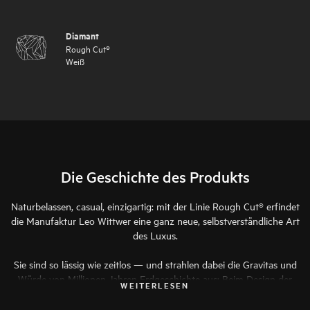
Diamant
Rough Cut®
Weiß
Die Geschichte des Produkts
Naturbelassen, casual, einzigartig: mit der Linie Rough Cut® erfindet
die Manufaktur Leo Wittwer eine ganz neue, selbstverständliche Art
des Luxus.
Sie sind so lässig wie zeitlos — und strahlen dabei die Gravitas und
Würde von Millionen Jahren Erdgeschichte aus: Beim Design der
WEITERLESEN
Armbänder der Linie Rough Cut® hat Kreativdirektor Frank Maier
aus scheinbaren Gegensätzen einen völlig neuen Look kreiert.