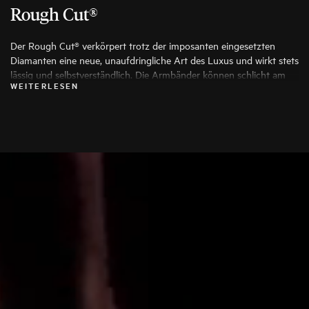
Rough Cut®
Der Rough Cut® verkörpert trotz der imposanten eingesetzten
Diamanten eine neue, unaufdringliche Art des Luxus und wirkt stets
lässig und selbstverständlich. Die Armbänder können schlicht am
WEITERLESEN
Arm getragen, zur Uhr kombiniert oder in mehrfacher Ausführung
als modisches Stack übereinander gelegt werden.