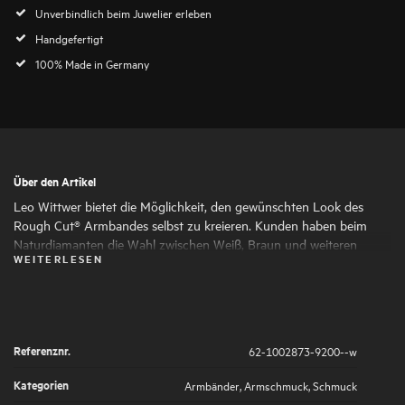
Unverbindlich beim Juwelier erleben
Handgefertigt
100% Made in Germany
Über den Artikel
Leo Wittwer bietet die Möglichkeit, den gewünschten Look des
Rough Cut® Armbandes selbst zu kreieren. Kunden haben beim
Naturdiamanten die Wahl zwischen Weiß, Braun und weiteren
WEITERLESEN
Fancy Colors. Das filigrane Gehäuse wird auf Wunsch aus Weißgold
oder Roségold oder gefertigt. Das Zugband aus Paracord ist in
Beige, Blau, Grün, Rot, Schwarz oder Taupe erhältlich.
Referenznr.
62-1002873-9200--w
Kategorien
Armbänder
,
Armschmuck
,
Schmuck