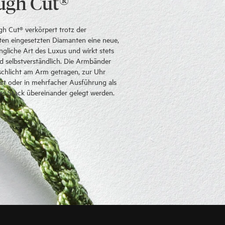
ugh Cut®
h Cut® verkörpert trotz der
en eingesetzten Diamanten eine neue,
ngliche Art des Luxus und wirkt stets
nd selbstverständlich. Die Armbänder
chlicht am Arm getragen, zur Uhr
rt oder in mehrfacher Ausführung als
s Stack übereinander gelegt werden.