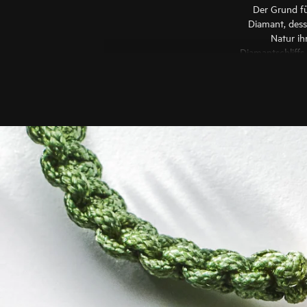
Der Grund fü
Diamant, desse
Natur ih
Diamantschliffs
eigene, unnacha
Würde von Mil
Kreativd