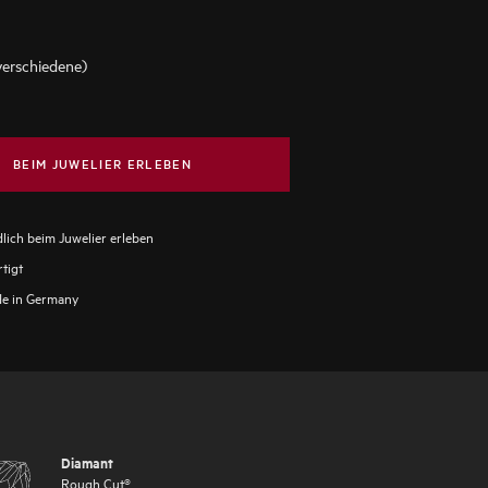
verschiedene)
BEIM JUWELIER ERLEBEN
lich beim Juwelier erleben
tigt
e in Germany
Diamant
Rough Cut®