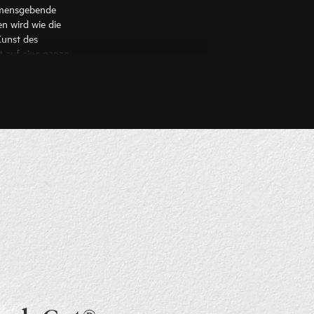
namensgebende
en wird wie die
Kunst des
t auf eine ganze
die Gravitas und
Rough Cut® hat
 kreiert.