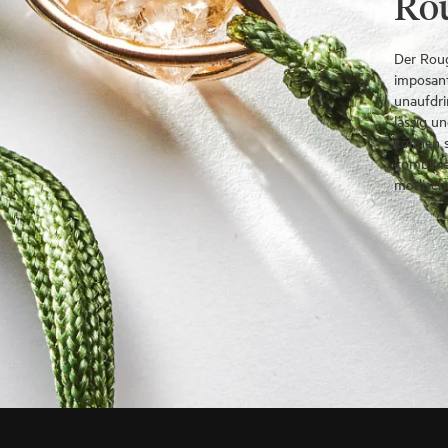
Ro
Der Roug
imposant
unaufdri
lässig u
können s
kombinie
modische