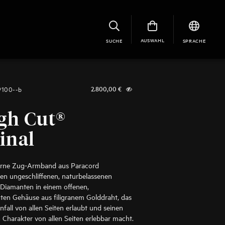
AUSWAHL
SUCHE
SPRACHE
9100--b
2.800,00
€
gh Cut®
inal
rne Zug-Armband aus Paracord
den ungeschliffenen, naturbelassenen
Diamanten in einem offenen,
ten Gehäuse aus filigranem Golddraht, das
nfall von allen Seiten erlaubt und seinen
n Charakter von allen Seiten erlebbar macht.