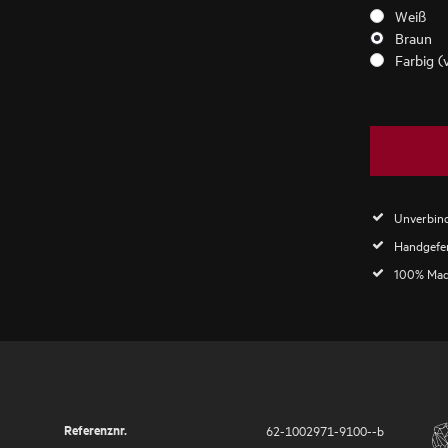
Weiß
Braun
Farbig (
Unverbind
Handgefer
100% Mad
Referenznr.
62-1002971-9100--b