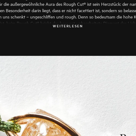
r die außergewöhnliche Aura des Rough Cut® ist sein Herzstück: der 
n Besonderheit darin liegt, dass er nicht facettiert ist, sondern so belass
n uns schenkt – ungeschliffen und rough. Denn so bedeutsam die hohe 
 ist, beim Rough Cut® bricht der bewusst unbearbeitete Diamant das Lich
WEITERLESEN
hmlich subtile Weise. Sie sind so lässig wie zeitlos — und strahlen dabei 
lionen Jahren Erdgeschichte aus: Beim Design der Armbänder der Linie 
irektor Frank Maier aus scheinbaren Gegensätzen einen völlig neuen Look