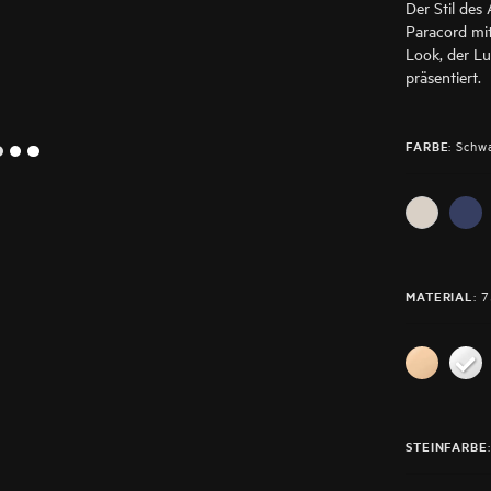
Der Stil de
Paracord mit
Look, der Lu
präsentiert.
:
Schw
FARBE
2
1
3
:
7
MATERIAL
:
STEINFARBE