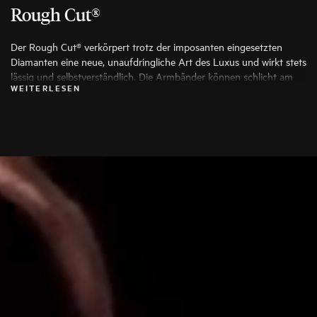
Rough Cut®
Der Rough Cut® verkörpert trotz der imposanten eingesetzten
Diamanten eine neue, unaufdringliche Art des Luxus und wirkt stets
lässig und selbstverständlich. Die Armbänder können schlicht am
WEITERLESEN
Arm getragen, zur Uhr kombiniert oder in mehrfacher Ausführung
als modisches Stack übereinander gelegt werden.