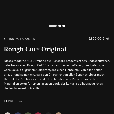
2
1
3
62-1002971-9200--w
2.800,00
€
Rough Cut® Original
Dieses moderne Zug-Armband aus Paracord präsentiert den ungeschliffenen,
naturbelassenen Rough Cut® Diamanten in einem offenen, handgefertigten
Gehäuse aus filigranem Golddraht, das einen Lichteinfall von allen Seiten
erlaubt und seinen einzigartigen Charakter von allen Seiten erlebbar macht.
Der Stil des Armbandes und die Kombination aus Paracord mit edlen
Materialien sorgt für einen lässigen Look, der Luxus als alltagstaugliches
Understatement präsentiert.
:
Blau
FARBE