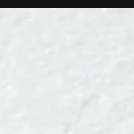
Cut® bricht der bewusst unbearbeitete Diamant das Licht auf eine
ganze eigene, unnachahmlich subtile Weise. Sie sind so lässig wie
zeitlos — und strahlen dabei die Gravitas und Würde von Millionen
Jahren Erdgeschichte aus: Beim Design der Armbänder der Linie
Rough Cut® hat Kreativdirektor Frank Maier aus scheinbaren
Gegensätzen einen völlig neuen Look kreiert.