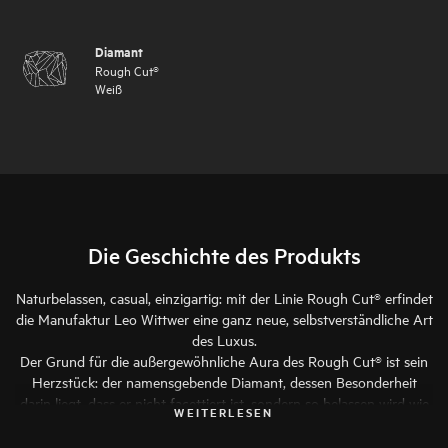
Diamant
Rough Cut®
Weiß
Die Geschichte des Produkts
Naturbelassen, casual, einzigartig: mit der Linie Rough Cut® erfindet
die Manufaktur Leo Wittwer eine ganz neue, selbstverständliche Art
des Luxus.
Der Grund für die außergewöhnliche Aura des Rough Cut® ist sein
Herzstück: der namensgebende Diamant, dessen Besonderheit
darin liegt, dass er nicht facettiert ist, sondern so belassen wird wie
WEITERLESEN
die Natur ihn uns schenkt – ungeschliffen und rough. Denn so
bedeutsam die hohe Kunst des Diamantschliffs ist, beim Rough