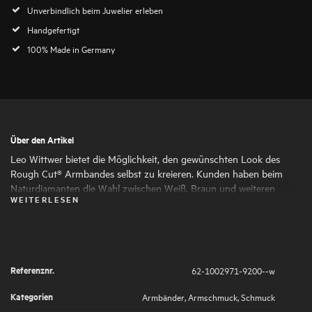
Unverbindlich beim Juwelier erleben
Handgefertigt
100% Made in Germany
Über den Artikel
Leo Wittwer bietet die Möglichkeit, den gewünschten Look des
Rough Cut® Armbandes selbst zu kreieren. Kunden haben beim
Naturdiamanten die Wahl zwischen Weiß, Braun und weiteren
WEITERLESEN
Fancy Colors. Das filigrane Gehäuse wird auf Wunsch aus Weißgold
oder Roségold oder gefertigt. Das Zugband aus Paracord ist in
Beige, Blau, Grün, Rot, Schwarz oder Taupe erhältlich.
Referenznr.
62-1002971-9200--w
Kategorien
Armbänder
,
Armschmuck
,
Schmuck