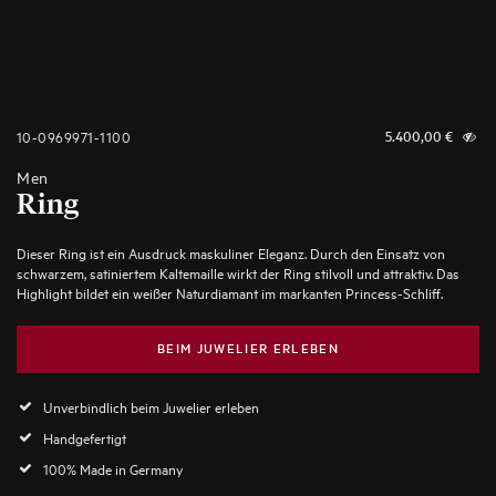
10-0969971-1100
5.400,00
€
Men
Ring
Dieser Ring ist ein Ausdruck maskuliner Eleganz. Durch den Einsatz von
schwarzem, satiniertem Kaltemaille wirkt der Ring stilvoll und attraktiv. Das
Highlight bildet ein weißer Naturdiamant im markanten Princess-Schliff.
BEIM JUWELIER ERLEBEN
Unverbindlich beim Juwelier erleben
Handgefertigt
100% Made in Germany