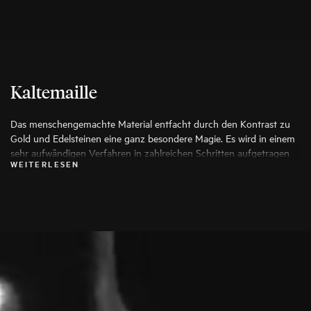
Kaltemaille
Das menschengemachte Material entfacht durch den Kontrast zu
Gold und Edelsteinen eine ganz besondere Magie. Es wird in einem
sehr aufwändigen Verfahren in zahlreichen Schritten aufgetragen
WEITERLESEN
und für seine Strapazierfähigkeit, hohen Tragekomfort und die
Möglichkeit kreativster Farbgebung geschätzt.