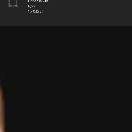
Princess Cut
G
/
vsi
1
x
0.15
ct