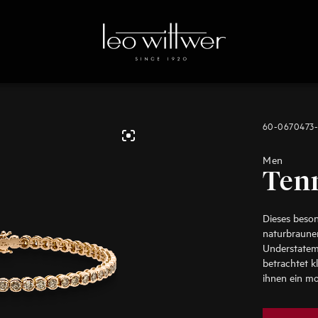
60-0670473
Men
Ten
Dieses beso
naturbraune
Understateme
betrachtet 
ihnen ein m