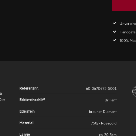
Unverbind
Handgefer
100% Mad
Referenznr.
60-0670473-5001
a
Der
Edelsteinschliff
Brillant
Edelstein
brauner Diamant
Material
750/- Roségold
Länge
ca. 20,5cm