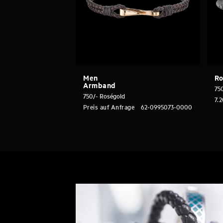
Men
Ro
Armband
75
750/- Roségold
7.
Preis auf Anfrage
62-0995073-0000