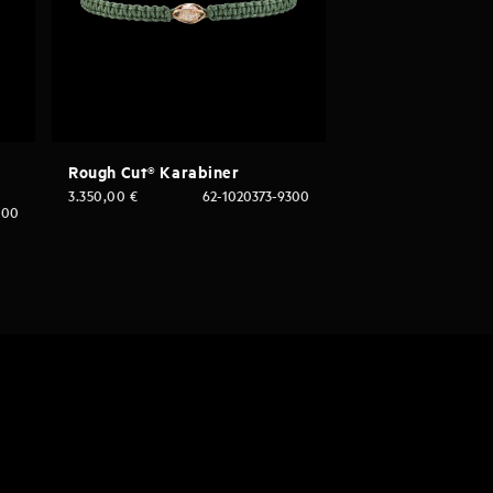
Rough Cut® Karabiner
3.350,00
€
62-1020373-9300
000