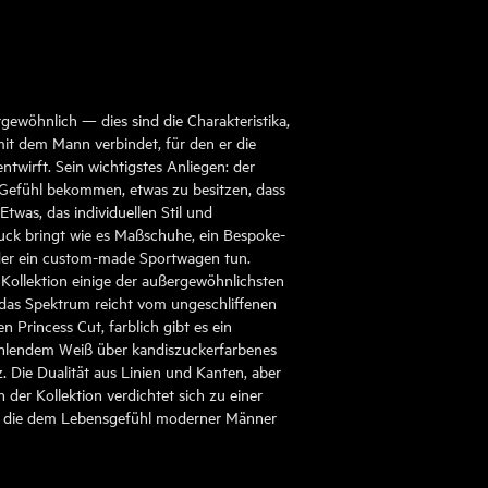
ergewöhnlich — dies sind die Charakteristika,
it dem Mann verbindet, für den er die
twirft. Sein wichtigstes Anliegen: der
 Gefühl bekommen, etwas zu besitzen, dass
Etwas, das individuellen Stil und
uck bringt wie es Maßschuhe, ein Bespoke-
der ein custom-made Sportwagen tun.
ollektion einige der außergewöhnlichsten
as Spektrum reicht vom ungeschliffenen
 Princess Cut, farblich gibt es ein
rahlendem Weiß über kandiszuckerfarbenes
 Die Dualität aus Linien und Kanten, aber
 der Kollektion verdichtet sich zu einer
, die dem Lebensgefühl moderner Männer