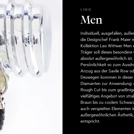
LINIE
Men
Individuell, ausgefallen, auß
die Designchef Frank Maier m
Kollektion Leo Wittwer Men en
Träger soll dieses besondere
absolut außergewöhnlich ist. 
Persönlichkeit so zum Ausdr
Anzug aus der Savile Row o
Deswegen kommen in dieser K
Diamanten zur Anwendung: d
Rough Cut bis zum gradlinigen
vielfältiges Angebot von st
Braun bis zu coolem Schwarz.
auch verspielten Elementen in
außergewöhnlichen Ästhetik
entspricht.