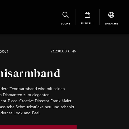
AUSWAHL
SUCHE
SPRACHE
-5001
23.200,00
€
nisarmband
ndere Tennisarmband wird mit seinen
n Diamanten zum eleganten
nt-Piece. Creative Director Frank Maier
klassische Schmuckstücke neu und schenkt
odernes Look-and-Feel.