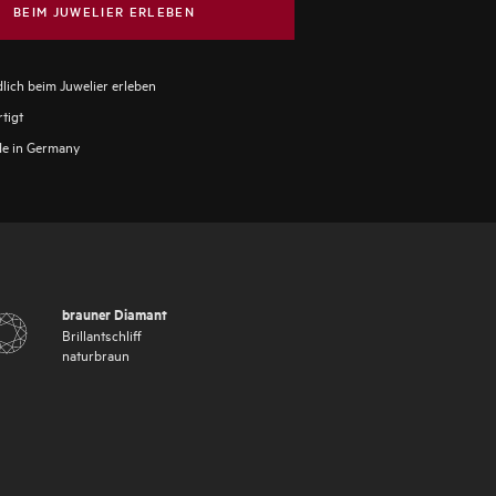
BEIM JUWELIER ERLEBEN
lich beim Juwelier erleben
tigt
e in Germany
brauner Diamant
Brillantschliff
naturbraun