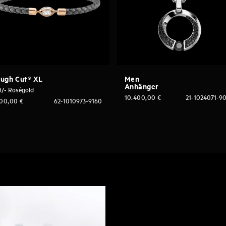
ugh Cut® XL
Men
Anhänger
0/- Roségold
10.400,00
€
21-1024071-9
200,00
€
62-1010973-9160