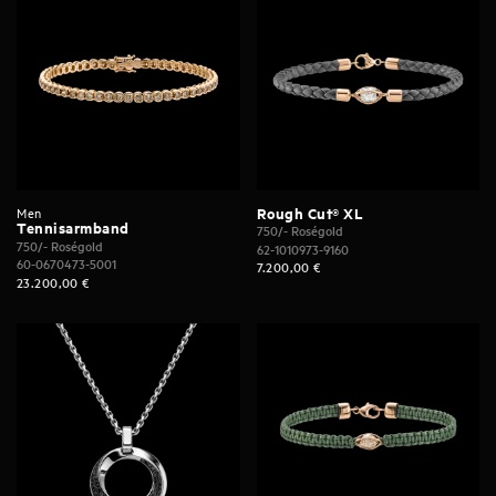
Men
Rough Cut® XL
Tennisarmband
750/- Roségold
750/- Roségold
62-1010973-9160
60-0670473-5001
7.200,00
€
23.200,00
€