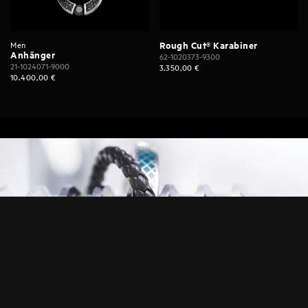
Men
Rough Cut® Karabiner
Anhänger
62-1020373-9300
21-1024071-9000
3.350,00
€
10.400,00
€