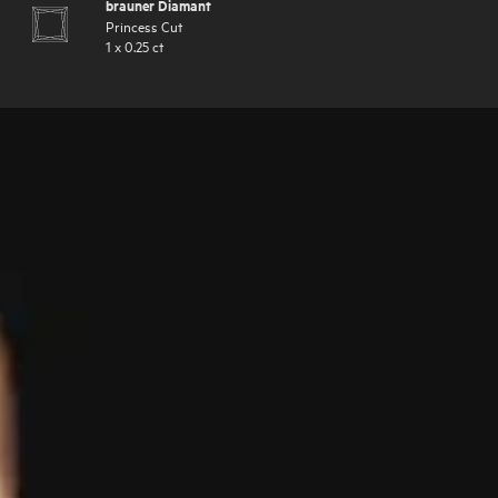
brauner Diamant
Princess Cut
1
x
0.25
ct