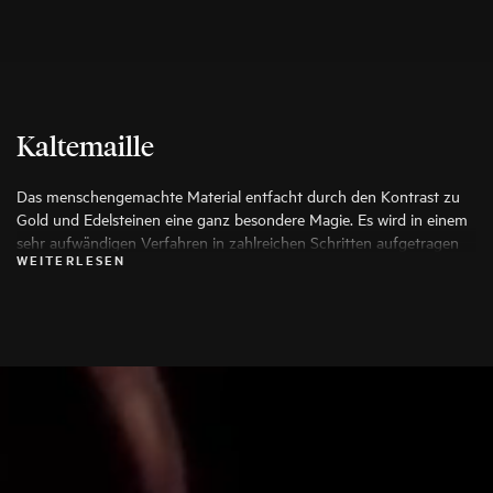
Kaltemaille
Das menschengemachte Material entfacht durch den Kontrast zu
Gold und Edelsteinen eine ganz besondere Magie. Es wird in einem
sehr aufwändigen Verfahren in zahlreichen Schritten aufgetragen
WEITERLESEN
und für seine Strapazierfähigkeit, hohen Tragekomfort und die
Möglichkeit kreativster Farbgebung geschätzt.