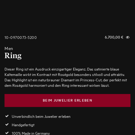
10-0970073-5200
6.700,00
€
Men
Ring
Dieser Ring ist ein Ausdruck einzigartiger Eleganz. Das satinierte blaue
Kaltemaille wirkt im Kontrast mit Roségold besonders stilvoll und attraktiv.
Das Highlight ist ein naturbrauner Diamant im Princess-Cut, der perfekt mit
dem Roségold harmoniert und den Ring interessant wirken lässt.
BEIM JUWELIER ERLEBEN
Unverbindlich beim Juwelier erleben
Handgefertigt
100% Made in Germany