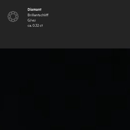
Diamant
Brillantschliff
G
/
vsi
ca.
0.32
ct