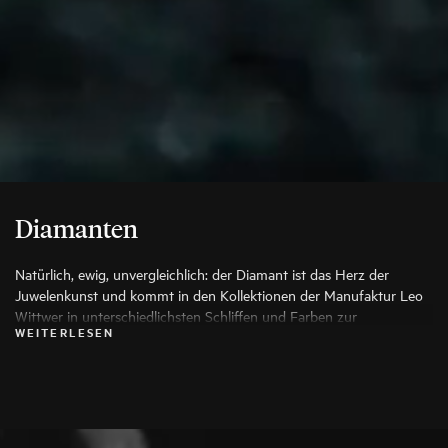
Diamanten
Natürlich, ewig, unvergleichlich: der Diamant ist das Herz der
Juwelenkunst und kommt in den Kollektionen der Manufaktur Leo
Wittwer in unterschiedlichsten Schliffen und Farben zur
WEITERLESEN
Anwendung, die seine Schönheit auf die Spitze treiben. Es werden
ausschließlich die besten Diamanten verwendet, jeder Stein wird vor
seiner Verarbeitung von Spezialisten genauestens geprüft.