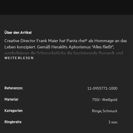
Über den Artikel
Creative Director Frank Maier hat Panta rhei® als Hommage an das
Leben konzipiert. Gemäß Heraklits Aphorismus “Alles fließt”,
symbolisieren die Schmuckstücke die faszinierende Dynamik und
WEITERLESEN
den ständigen Wandel des Lebens. Runde und ovale Formen
schmiegen sich harmonisch aneinander und verleihen dem
Schmuck seine faszinierende Ausdruckskraft und Femininität. Die
kunstvoll gesetzten Highlights aus großen und kleinen
Naturdiamanten symbolisieren die großen und kleinen Momente
Referenznr.
11-0955771-1000
des Lebens, die es wert sind, von uns gefeiert zu werden.
Material
750/- Weißgold
Kategorien
Ringe
,
Schmuck
Ringbreite
3 mm