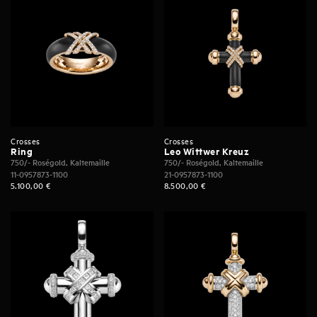
Crosses
Crosses
Ring
Leo Wittwer Kreuz
750/- Roségold, Kaltemaille
750/- Roségold, Kaltemaille
11-0957873-1100
21-0957873-1100
5.100,00
€
8.500,00
€