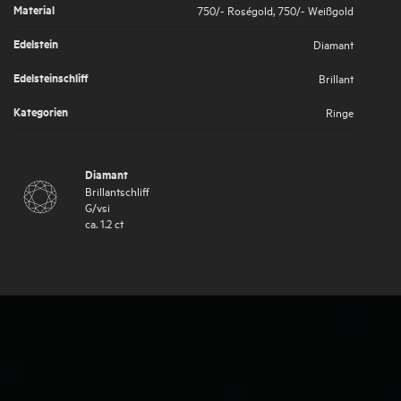
Material
750/- Roségold
,
750/- Weißgold
Edelstein
Diamant
Edelsteinschliff
Brillant
Kategorien
Ringe
Diamant
Brillantschliff
G
/
vsi
ca.
1.2
ct