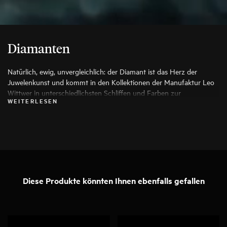
Diamanten
Natürlich, ewig, unvergleichlich: der Diamant ist das Herz der
Juwelenkunst und kommt in den Kollektionen der Manufaktur Leo
Wittwer in unterschiedlichsten Schliffen und Farben zur
WEITERLESEN
Anwendung, die seine Schönheit auf die Spitze treiben. Es werden
ausschließlich die besten Diamanten verwendet, jeder Stein wird vor
seiner Verarbeitung von Spezialisten genauestens geprüft.
Diese Produkte könnten Ihnen ebenfalls gefallen