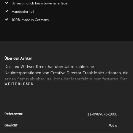
Unverbindlich beim Juwelier erleben
Handgefertigt
100% Made in Germany
Über den Artikel
Das Leo Wittwer Kreuz hat über Jahre zahlreiche
Neuinterpretationen von Creative Director Frank Maier erfahren, die
seinen Status als absolute Ikone der Manufaktur manifestieren. Der
WEITERLESEN
Ring im Crosses-Design nimmt die moderne Designsprache auf und
ergänzt damit perfekt das Kreuz für einen vollkommenen,
eleganten Look.
Referenznr.
11-0989876-1000
Gewicht
9,6 g