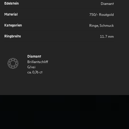
Edelstein
Diamant
Material
750/- Roségold
Kategorien
Ringe
,
Schmuck
Ringbreite
11.7 mm
Diamant
Brillantschliff
G
/
vsi
ca.
0,76
ct