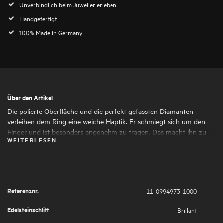
Unverbindlich beim Juwelier erleben
Handgefertigt
100% Made in Germany
Über den Artikel
Die polierte Oberfläche und die perfekt gefassten Diamanten
verleihen dem Ring eine weiche Haptik. Er schmiegt sich um den
Finger und ist besonders angenehm zu tragen. Das macht ihn zu
WEITERLESEN
einem Schmuckstück, dessen Schönheit man jeden Tag genießen
kann.
Referenznr.
11-0994973-1000
Edelsteinschliff
Brillant