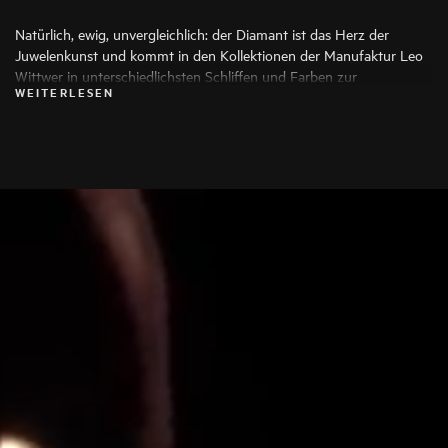
Natürlich, ewig, unvergleichlich: der Diamant ist das Herz der
Juwelenkunst und kommt in den Kollektionen der Manufaktur Leo
Wittwer in unterschiedlichsten Schliffen und Farben zur
WEITERLESEN
Anwendung, die seine Schönheit auf die Spitze treiben. Es werden
ausschließlich die besten Diamanten verwendet, jeder Stein wird vor
seiner Verarbeitung von Spezialisten genauestens geprüft.