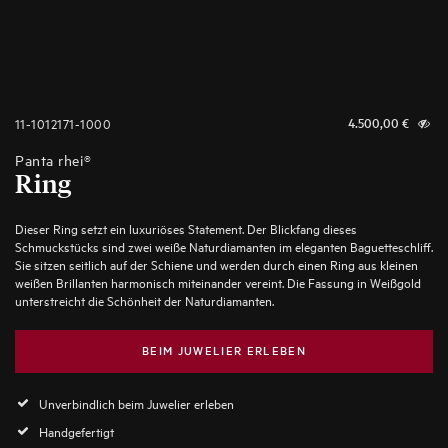
11-1012171-1000
4.500,00
€
Panta rhei®
Ring
Dieser Ring setzt ein luxuriöses Statement. Der Blickfang dieses
Schmuckstücks sind zwei weiße Naturdiamanten im eleganten Baguetteschliff.
Sie sitzen seitlich auf der Schiene und werden durch einen Ring aus kleinen
weißen Brillanten harmonisch miteinander vereint. Die Fassung in Weißgold
unterstreicht die Schönheit der Naturdiamanten.
BEIM JUWELIER ERLEBEN
Unverbindlich beim Juwelier erleben
Handgefertigt