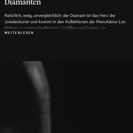
Diamanten
Natürlich, ewig, unvergleichlich: der Diamant ist das Herz der
Juwelenkunst und kommt in den Kollektionen der Manufaktur Leo
Wittwer in unterschiedlichsten Schliffen und Farben zur
WEITERLESEN
Anwendung, die seine Schönheit auf die Spitze treiben. Es werden
ausschließlich die besten Diamanten verwendet, jeder Stein wird vor
seiner Verarbeitung von Spezialisten genauestens geprüft.