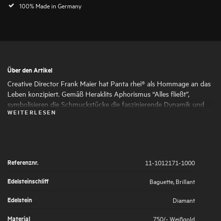
100% Made in Germany
Über den Artikel
Creative Director Frank Maier hat Panta rhei® als Hommage an das
Leben konzipiert. Gemäß Heraklits Aphorismus “Alles fließt”,
symbolisieren die Schmuckstücke die faszinierende Dynamik und
WEITERLESEN
den ständigen Wandel des Lebens. Runde und ovale Formen
schmiegen sich harmonisch aneinander und verleihen dem
Schmuck seine faszinierende Ausdruckskraft und Femininität. Die
kunstvoll gesetzten Highlights aus großen und kleinen
Naturdiamanten symbolisieren die großen und kleinen Momente
Referenznr.
11-1012171-1000
des Lebens, die es wert sind, von uns gefeiert zu werden.
Edelsteinschliff
Baguette, Brillant
Edelstein
Diamant
Material
750/- Weißgold