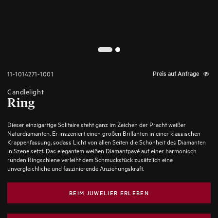
2
1
11-1014271-1001
Preis auf Anfrage
Candlelight
Ring
Dieser einzigartige Solitaire steht ganz im Zeichen der Pracht weißer
Naturdiamanten. Er inszeniert einen großen Brillanten in einer klassischen
Krappenfassung, sodass Licht von allen Seiten die Schönheit des Diamanten
in Szene setzt. Das elegantem weißen Diamantpavé auf einer harmonisch
runden Ringschiene verleiht dem Schmuckstück zusätzlich eine
unvergleichliche und faszinierende Anziehungskraft.
BEIM JUWELIER ERLEBEN