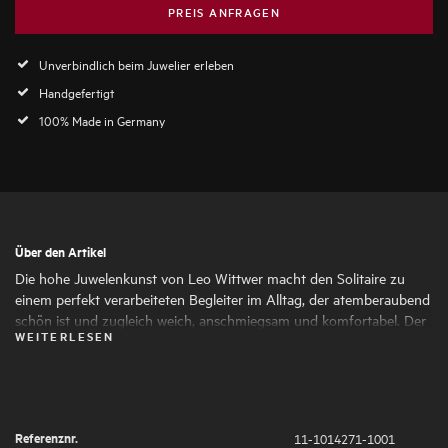
PREIS ANFRAGEN
Unverbindlich beim Juwelier erleben
Handgefertigt
100% Made in Germany
Über den Artikel
Die hohe Juwelenkunst von Leo Wittwer macht den Solitaire zu
einem perfekt verarbeiteten Begleiter im Alltag, der atemberaubend
schön ist und zugleich weich, anschmiegsam und komfortabel. Der
WEITERLESEN
Brillant und die atemberaubende Pavé-Ringschiene verschmelzen
zu einem einzigartigen, faszinierend schönen Luxusschmuckstück,
das jeden Moment des Lebens mit seinem Charme verzaubert.
Referenznr.
11-1014271-1001