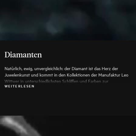
Diamanten
Natürlich, ewig, unvergleichlich: der Diamant ist das Herz der
Juwelenkunst und kommt in den Kollektionen der Manufaktur Leo
Wittwer in unterschiedlichsten Schliffen und Farben zur
WEITERLESEN
Anwendung, die seine Schönheit auf die Spitze treiben. Es werden
ausschließlich die besten Diamanten verwendet, jeder Stein wird vor
seiner Verarbeitung von Spezialisten genauestens geprüft.