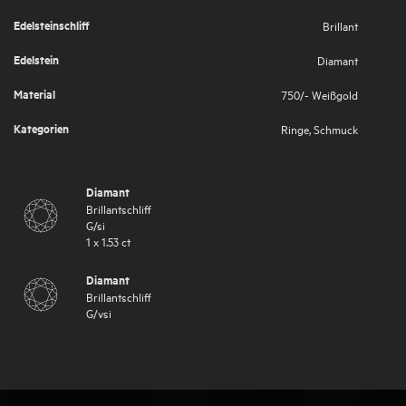
Edelsteinschliff
Brillant
Edelstein
Diamant
Material
750/- Weißgold
Kategorien
Ringe
,
Schmuck
Diamant
Brillantschliff
G
/
si
1
x
1.53
ct
Diamant
Brillantschliff
G
/
vsi