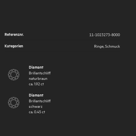
Referenznr.
11-1023273-8000
Kategorien
Ringe
,
Schmuck
Diamant
Brillantschliff
naturbraun
ca.
1.92
ct
Diamant
Brillantschliff
schwarz
ca.
0.45
ct