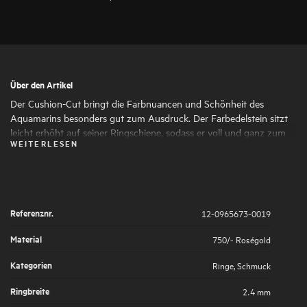
Über den Artikel
Der Cushion-Cut bringt die Farbnuancen und Schönheit des
Aquamarins besonders gut zum Ausdruck. Der Farbedelstein sitzt
leicht erhöht auf seiner Ringschiene, sodass er voll und ganz zum
WEITERLESEN
Blickfang wird. Der Ring bringt Luxus, Eleganz und Schönheit zum
Ausdruck, die man in jedem Moment des Lebens genießen kann.
Referenznr.
12-0965673-0019
Material
750/- Roségold
Kategorien
Ringe
,
Schmuck
Ringbreite
2.4 mm