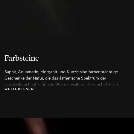
Farbsteine
Saphir, Aquamarin, Morganit und Kunzit sind farbenprächtige
Geschenke der Natur, die das ästhetische Spektrum der
Juwelenkunst auf schönste Weise erweitern. Designchef Frank
WEITERLESEN
Maier wählt für seine Arbeiten ausschließlich die besten Exemplare
aus, damit aus ihnen ein besonderes Schmuckstück entstehen kann.