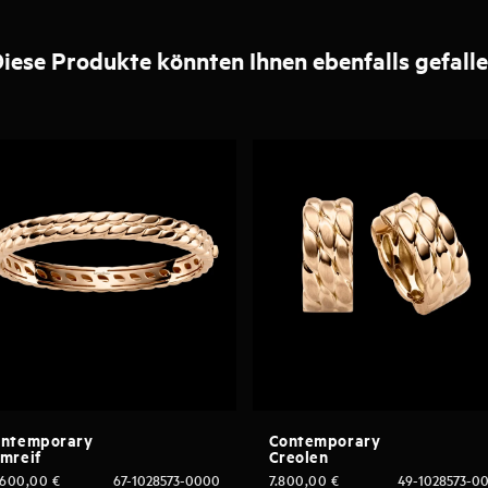
iese Produkte könnten Ihnen ebenfalls gefall
ntemporary
Contemporary
mreif
Creolen
.600,00
€
67-1028573-0000
7.800,00
€
49-1028573-0