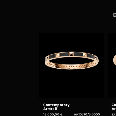
D
Contemporary
Co
Armreif
Ar
18.000,00
€
67-1029073-0000
23