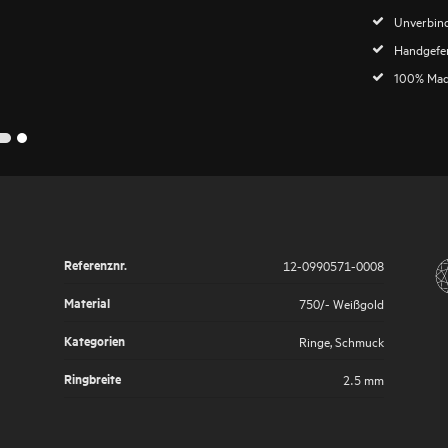
Unverbind
Handgefer
100% Mad
2
1
Referenznr.
12-0990571-0008
Material
750/- Weißgold
Kategorien
Ringe
,
Schmuck
Ringbreite
2.5 mm