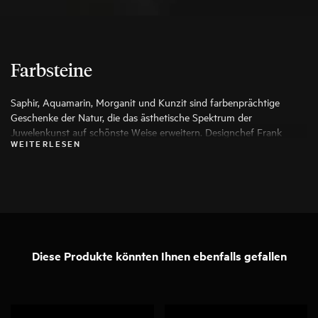
Farbsteine
Saphir, Aquamarin, Morganit und Kunzit sind farbenprächtige
Geschenke der Natur, die das ästhetische Spektrum der
Juwelenkunst auf schönste Weise erweitern. Designchef Frank
WEITERLESEN
Maier wählt für seine Arbeiten ausschließlich die besten Exemplare
aus, damit aus ihnen ein besonderes Schmuckstück entstehen kann.
Diese Produkte könnten Ihnen ebenfalls gefallen