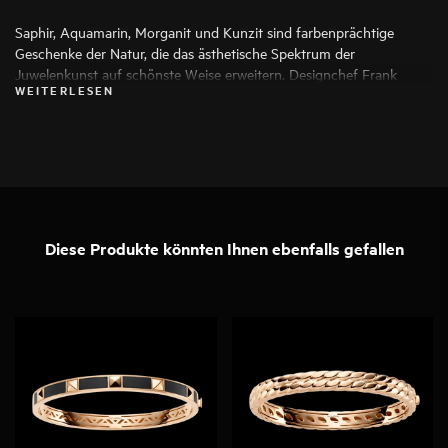
Saphir, Aquamarin, Morganit und Kunzit sind farbenprächtige
Geschenke der Natur, die das ästhetische Spektrum der
Juwelenkunst auf schönste Weise erweitern. Designchef Frank
WEITERLESEN
Maier wählt für seine Arbeiten ausschließlich die besten Exemplare
aus, damit aus ihnen ein besonderes Schmuckstück entstehen kann.
Diese Produkte könnten Ihnen ebenfalls gefallen