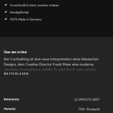
Unverbindlich beim Juwelier erleben
Handgefertigt
100% Made in Germany
Über den Artikel
Der Cocktailring ist eine neue Interpretation eines klassischen
Designs, dem Creative Director Frank Maier eine moderne,
attraktive Ausstrahlung verleiht. Er wird durch seine weiche,
WEITERLESEN
anschmiegsame Haptik zu einem perfekten Begleiter, dessen
Schönheit man jeden Tag genießen kann.
Referenznr.
12-0991573-0057
Material
750/- Roségold