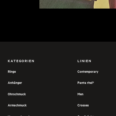
KATEGORIEN
LINIEN
Ringe
Contemporary
Anhänger
Panta rhei®
Ohrschmuck
Men
Armschmuck
Crosses