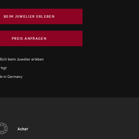
BEIM JUWELIER ERLEBEN
PREIS ANFRAGEN
lich beim Juwelier erleben
tigt
e in Germany
Achat