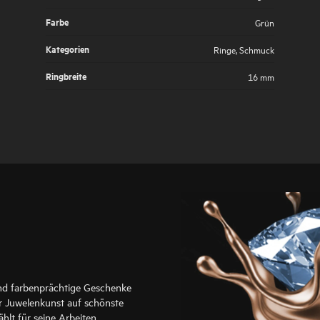
Farbe
Grün
Kategorien
Ringe
,
Schmuck
Ringbreite
16 mm
ind farbenprächtige Geschenke
er Juwelenkunst auf schönste
hlt für seine Arbeiten