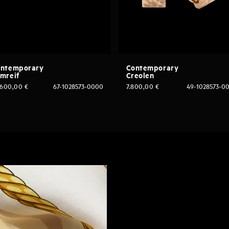
ntemporary
Contemporary
mreif
Creolen
.600,00
€
67-1028573-0000
7.800,00
€
49-1028573-0