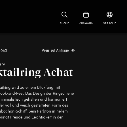
AUSWAHL
SUCHE
SPRACHE
0063
Preis auf Anfrage
ary
tailring Achat
ailring wird zu einem Blickfang mit
ok-and-Feel. Das Design der Ringschiene
minimalistisch gehalten und harmoniert
der voll und weich gestalteten Form des
bochon-Schliff. Sein Farbton in hellem
bringt Freude und Leichtigkeit in den