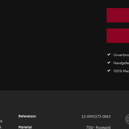
Unverbind
Handgefer
100% Mad
Referenznr.
12-0991573-0063
es
k
Material
750/- Roségold