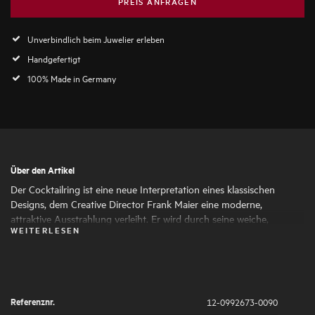
PREIS ANFRAGEN
Unverbindlich beim Juwelier erleben
Handgefertigt
100% Made in Germany
Über den Artikel
Der Cocktailring ist eine neue Interpretation eines klassischen
Designs, dem Creative Director Frank Maier eine moderne,
attraktive Ausstrahlung verleiht. Er wird durch seine weiche,
WEITERLESEN
anschmiegsame Haptik zu einem perfekten Begleiter, dessen
Schönheit man jeden Tag genießen kann.
Referenznr.
12-0992673-0090