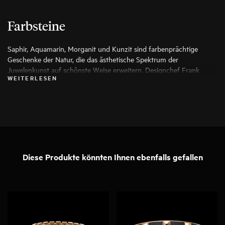
Farbsteine
Saphir, Aquamarin, Morganit und Kunzit sind farbenprächtige
Geschenke der Natur, die das ästhetische Spektrum der
Juwelenkunst auf schönste Weise erweitern. Designchef Frank
WEITERLESEN
Maier wählt für seine Arbeiten ausschließlich die besten Exemplare
aus, damit aus ihnen ein besonderes Schmuckstück entstehen kann.
Diese Produkte könnten Ihnen ebenfalls gefallen