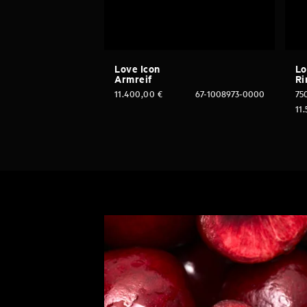
Love Icon
Lo
Armreif
Ri
11.400,00
€
67-1008973-0000
75
11