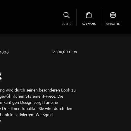
AUSWAHL
SUCHE
SPRACHE
-0000
2.800,00
€
g
ing wird durch seinen besonderen Look zu
gewöhnlichen Statement-Piece. Die
m kantigen Design sorgt für eine
e Dreidimensionalität. Sie wird durch den
 Look in satiniertem Weißgold
n.