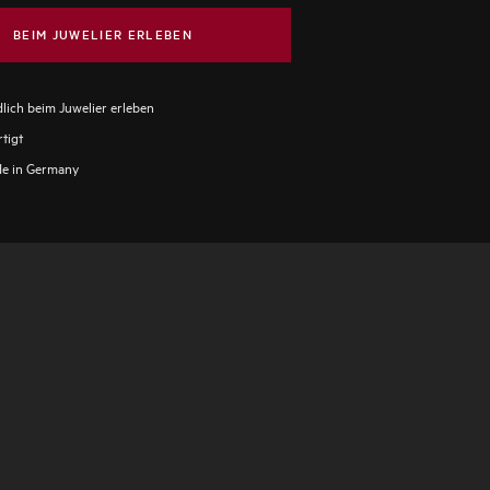
BEIM JUWELIER ERLEBEN
lich beim Juwelier erleben
tigt
e in Germany