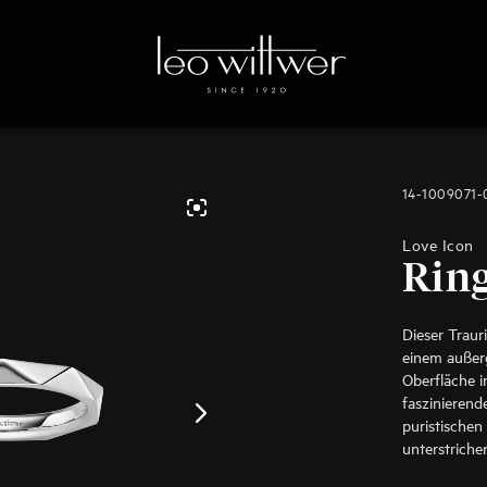
14-1009071
Love Icon
Rin
Dieser Traur
einem außer
Oberfläche i
faszinierend
puristischen
unterstriche