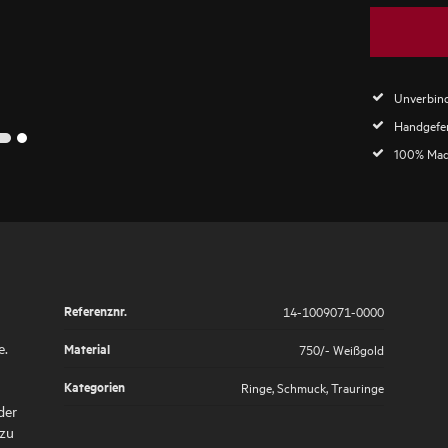
Unverbind
Handgefer
2
1
100% Mad
Referenznr.
14-1009071-0000
e.
Material
750/- Weißgold
Kategorien
Ringe
,
Schmuck
,
Trauringe
der
 zu