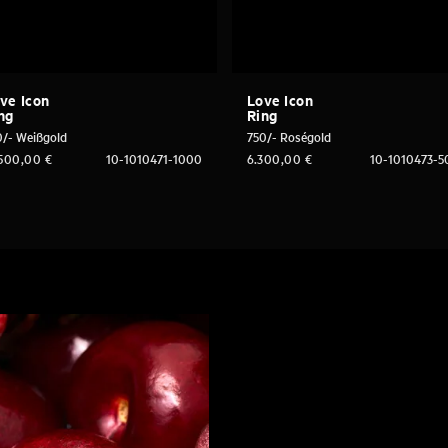
ve Icon
Love Icon
ng
Ring
0/- Weißgold
750/- Roségold
.500,00
€
10-1010471-1000
6.300,00
€
10-1010473-5