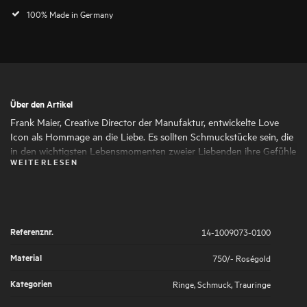
100% Made in Germany
Über den Artikel
Frank Maier, Creative Director der Manufaktur, entwickelte Love
Icon als Hommage an die Liebe. Es sollten Schmuckstücke sein, die
in den wichtigsten Lebensmomenten zweier Liebenden ihre Gefühle
WEITERLESEN
zum Ausdruck bringen. Alle Ringe der Linie passen in der Höhe
zusammen, sodass sie zu einem harmonischen Ganzen
verschmelzen.
Referenznr.
14-1009073-0100
Material
750/- Roségold
Kategorien
Ringe
,
Schmuck
,
Trauringe