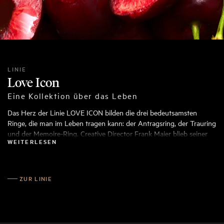
LINIE
Love Icon
Eine Kollektion über das Leben
Das Herz der Linie LOVE ICON bilden die drei bedeutsamsten
Ringe, die man im Leben tragen kann: der Antragsring, der Trauring
und der Memoire-Ring. Creative Director Frank Maier blieb seiner
WEITERLESEN
Design-Philosophie treu, gab den Klassikern durch ausgeklügelte
Details einen frischen Look. Größten Wert legte er bei der
Entwicklung darauf, dass alle Ringe, egal wie unterschiedlich sie
sind, perfekt zueinander passen.
ZUR LINIE