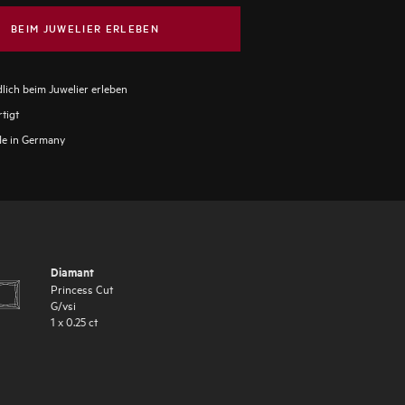
BEIM JUWELIER ERLEBEN
lich beim Juwelier erleben
tigt
e in Germany
Diamant
Princess Cut
G
/
vsi
1
x
0.25
ct