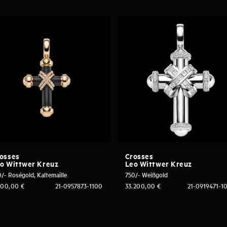
osses
Crosses
o Wittwer Kreuz
Leo Wittwer Kreuz
/- Roségold, Kaltemaille
750/- Weißgold
500,00
€
21-0957873-1100
33.200,00
€
21-0919471-1