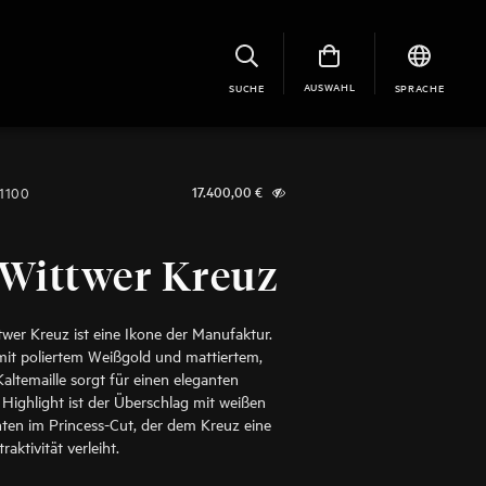
AUSWAHL
SUCHE
SPRACHE
1100
17.400,00
€
 Wittwer Kreuz
wer Kreuz ist eine Ikone der Manufaktur.
mit poliertem Weißgold und mattiertem,
ltemaille sorgt für einen eleganten
s Highlight ist der Überschlag mit weißen
ten im Princess-Cut, der dem Kreuz eine
aktivität verleiht.