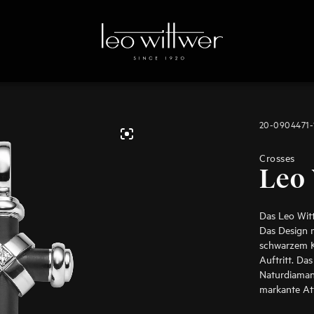
20-0904471-
Crosses
Leo
Das Leo Witt
Das Design 
schwarzem Ka
Auftritt. Da
Naturdiaman
markante Attr