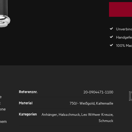
Unverbind
Handgefer
100% Mad
Referenznr.
20-0904471-1100
e
k
Material
750/- Weißgold
,
Kaltemaille
kone
Kategorien
Anhänger
,
Halsschmuck
,
Leo Wittwer Kreuze
,
Schmuck
inem