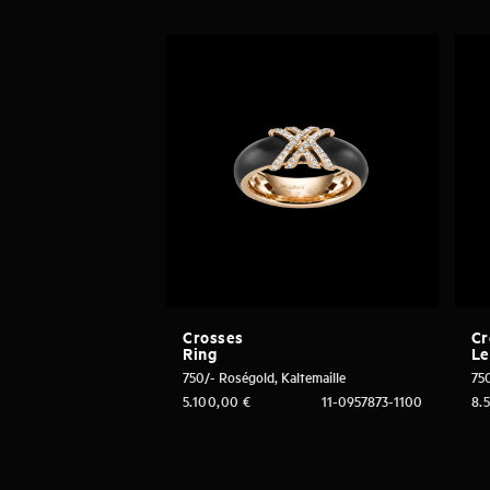
Crosses
Cr
Ring
Le
750/- Roségold, Kaltemaille
750
5.100,00
€
11-0957873-1100
8.