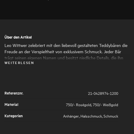
Über den Artikel
Leo Wittwer zelebriert mit den liebevoll gestalteten Teddybären die
Freude an der Verspieltheit von exklusivem Schmuck. Jeder Bär
trägt seinen eigenen Namen und besitzt niedliche Details, die ihn
WEITERLESEN
zum ganz persönlichen Begleiter im Alltag machen. Durch seine
Individualität erschafft er eine tiefe emotionale Bindung.
Referenznr.
21-0428974-1200
Material
750/- Roségold
,
750/- Weißgold
Kategorien
Anhänger
,
Halsschmuck
,
Schmuck