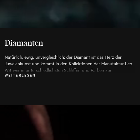
Diamanten
Natürlich, ewig, unvergleichlich: der Diamant ist das Herz der
Juwelenkunst und kommt in den Kollektionen der Manufaktur Leo
Wittwer in unterschiedlichsten Schliffen und Farben zur
WEITERLESEN
Anwendung, die seine Schönheit auf die Spitze treiben. Es werden
ausschließlich die besten Diamanten verwendet, jeder Stein wird vor
seiner Verarbeitung von Spezialisten genauestens geprüft.