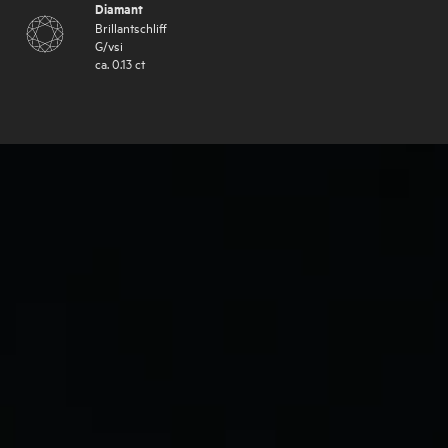
Diamant
Brillantschliff
G
/
vsi
ca.
0.13
ct