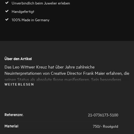
Unverbindlich beim Juwelier erleben
Handgefertigt
100% Made in Germany
Über den Artikel
Das Leo Wittwer Kreuz hat über Jahre zahlreiche
Neuinterpretationen von Creative Director Frank Maier erfahren, die
seinen Status als absolute Ikone manifestieren. Sein besonderes
WEITERLESEN
Design und die Materialkombinationen machen das Kreuz zu einem
Statement-Piece mit besonderem Charakter. Die Highlights aus
Brillanten werden in kleinteiliger Handarbeit unter der Lupe gefasst,
was für eine weiche Haptik sorgt.
Referenznr.
21-0736173-5100
Material
750/- Roségold