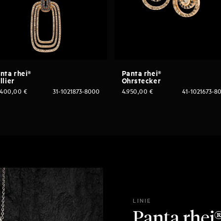
nta rhei®
Panta rhei®
llier
Ohrstecker
.400,00
€
31-1021873-8000
4.950,00
€
41-1021673-8
LINIE
Panta rhei