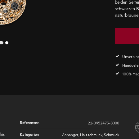
beiden Seite
schwarzen Br
naturbraune
2
1
Unverbind
Handgefer
100% Mad
Referenznr.
21-0952473-8000
hie
Kategorien
Anhänger
,
Halsschmuck
,
Schmuck