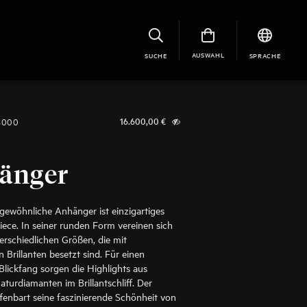
AUSWAHL
SUCHE
SPRACHE
8000
16.600,00
€
änger
gewöhnliche Anhänger ist einzigartiges
ece. In seiner runden Form vereinen sich
terschiedlichen Größen, die mit
 Brillanten besetzt sind. Für einen
lickfang sorgen die Highlights aus
turdiamanten im Brillantschliff. Der
enbart seine faszinierende Schönheit von