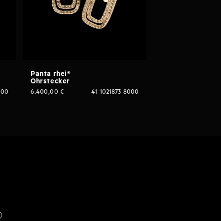
Panta rhei®
Ohrstecker
000
6.400,00
€
41-1021873-8000
®