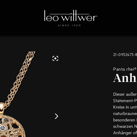
21-0952473-
Panta rhei®
Anh
Dieser außer
Statement-Pi
Kreise in un
naturbraunen
besonderen B
schwarzen Na
Anhänger off