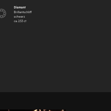
Diamant
Brillantschliff
schwarz
ca.
2.53
ct