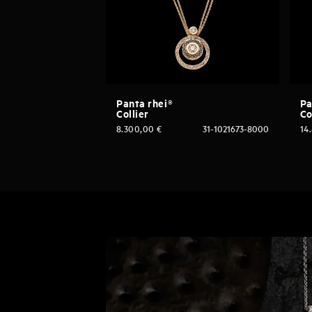
Panta rhei®
Pa
Collier
Co
8.300,00
€
31-1021673-8000
14