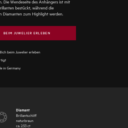
n. Die Wendeseite des Anhängers ist mit
illanten bestückt, während die
n Diamanten zum Highlight werden.
BEIM JUWELIER ERLEBEN
lich beim Juwelier erleben
tigt
e in Germany
Diamant
Brillantschliff
naturbraun
ca.
2.53
ct