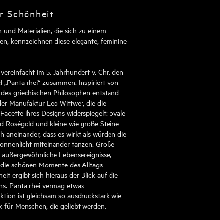
er Schönheit
 und Materialien, die sich zu einem
n, kennzeichnen diese elegante, feminine
it vereinfacht im 5. Jahrhundert v. Chr. den
 „Panta rhei“ zusammen. Inspiriert von
es griechischen Philosophen entstand
der Manufaktur Leo Wittwer, die die
Facette ihres Designs widerspiegelt: ovale
 Roségold und kleine wie große Steine
 aneinander, dass es wirkt als würden die
onnenlicht miteinander tanzen. Große
r außergewöhnliche Lebensereignisse,
e die schönen Momente des Alltags
eit ergibt sich hieraus der Blick auf die
ns. Panta rhei vermag etwas
ktion ist gleichsam so ausdruckstark wie
k für Menschen, die geliebt werden.