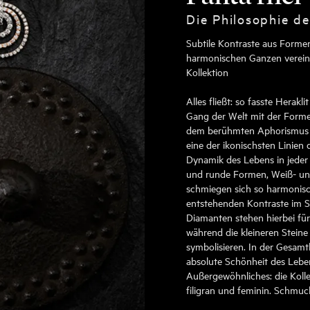
Die Philosophie d
Subtile Kontraste aus Formen
harmonischen Ganzen vereine
Kollektion
Alles fließt: so fasste Herakl
Gang der Welt mit der Formel
dem berühmten Aphorismus d
eine der ikonischsten Linien 
Dynamik des Lebens in jeder 
und runde Formen, Weiß- und
schmiegen sich so harmonisch
entstehenden Kontraste im S
Diamanten stehen hierbei fü
während die kleineren Stein
symbolisieren. In der Gesamth
absolute Schönheit des Lebe
Außergewöhnliches: die Kolle
filigran und feminin. Schmuc