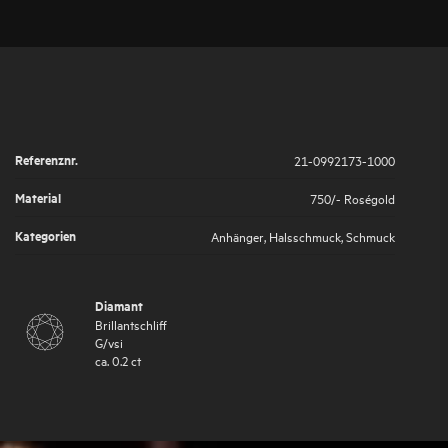
Referenznr.
21-0992173-1000
Material
750/- Roségold
Kategorien
Anhänger
,
Halsschmuck
,
Schmuck
Diamant
Brillantschliff
G
/
vsi
ca.
0.2
ct